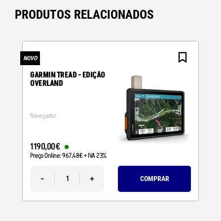
PRODUTOS RELACIONADOS
NOVO
N
GARMIN TREAD - EDIÇÃO
OVERLAND
Navegador
1190
,
00
€
Preço Online:
967
,
48
€
+ IVA 23%
-
+
COMPRAR