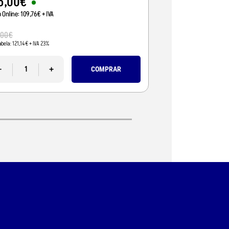
5
,
00
€
95
,
01
€
o Online:
109
,
76
€
+ IVA
Preço Online:
77
,
24
€
+
110
,
00
€
,
00
€
Pvp Tabela:
89
,
43
€
+ IVA 
abela:
121
,
14
€
+ IVA 23%
-
-
+
COMPRAR