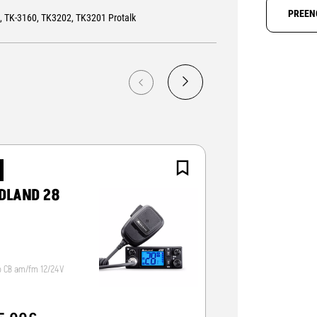
PREEN
, TK-3160, TK3202, TK3201 Protalk
NOVO
DLAND 28
CRT ALPHA-
o CB am/fm 12/24V
Radio CB 12/24V, vox/