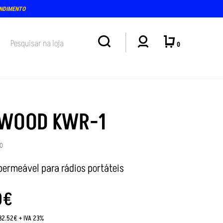
ENDIMENTO
0
WOOD KWR-1
0
permeável para rádios portáteis
0
€
:32.52€ + IVA 23%