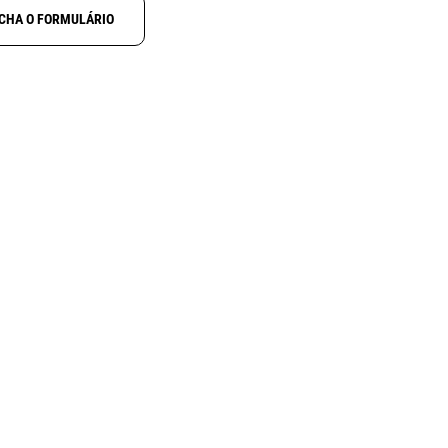
CHA O FORMULÁRIO
NOVO
N
ALINCO DJ-X100
ctcss
Receptor digital multimodo