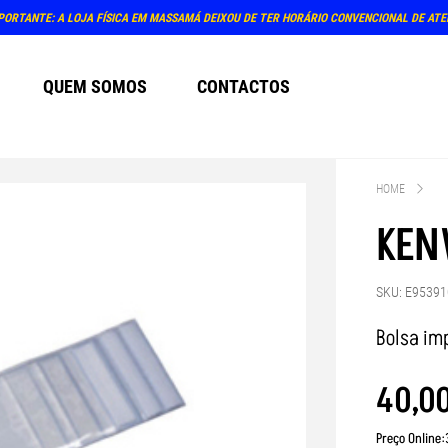
PORTANTE: A LOJA FÍSICA EM MASSAMÁ DEIXOU DE TER HORÁRIO CONVENCIONAL DE AT
QUEM SOMOS
CONTACTOS
HOME
KEN
SKU: E95391
Bolsa im
40
,
0
Preço Online