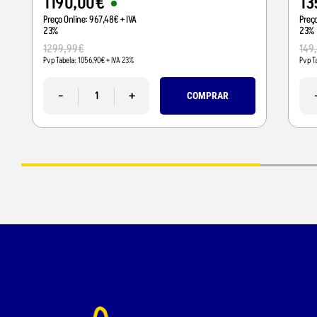
1190
,
00
€
13
Preço Online:
967
,
48
€
+ IVA
Preç
23%
23%
1299
,
99
€
149
Pvp Tabela:
1056
,
90
€
+ IVA 23%
Pvp T
-
+
COMPRAR