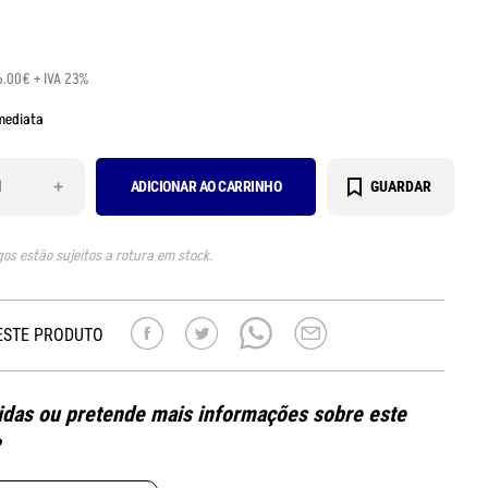
6.00€ + IVA 23%
mediata
+
ADICIONAR AO CARRINHO
GUARDAR
gos estão sujeitos a rotura em stock.
ESTE PRODUTO
das ou pretende mais informações sobre este
?