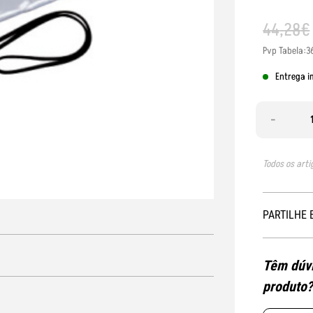
44
,
28
€
Pvp Tabela:3
Entrega i
-
Todos os arti
PARTILHE 
Têm dúvi
produto