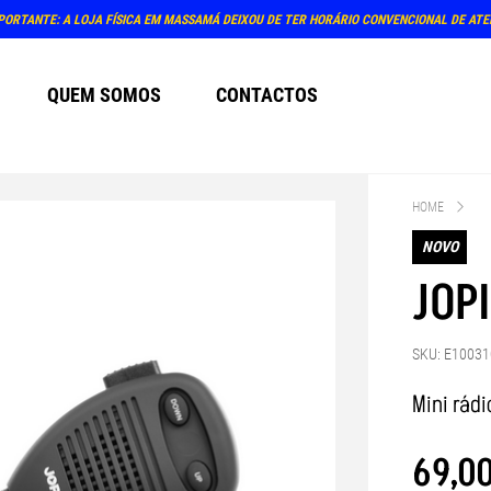
PORTANTE: A LOJA FÍSICA EM MASSAMÁ DEIXOU DE TER HORÁRIO CONVENCIONAL DE AT
QUEM SOMOS
CONTACTOS
HOME
NOVO
JOP
SKU: E10031
Mini rád
69
,
0