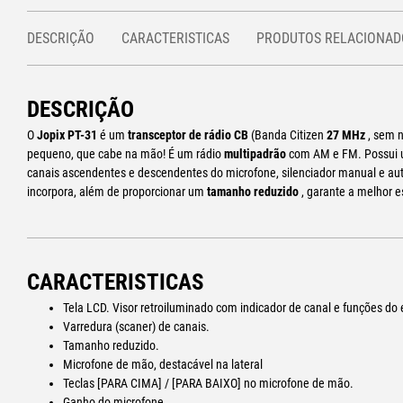
DESCRIÇÃO
CARACTERISTICAS
PRODUTOS RELACIONAD
DESCRIÇÃO
O
Jopix PT-31
é um
transceptor de rádio CB
(Banda Citizen
27 MHz
, sem 
pequeno, que cabe na mão! É um rádio
multipadrão
com AM e FM. Possui
canais ascendentes e descendentes do microfone, silenciador manual e au
incorpora, além de proporcionar um
tamanho reduzido
, garante a melhor es
CARACTERISTICAS
Tela LCD. Visor retroiluminado com indicador de canal e funções d
Varredura (scaner) de canais.
Tamanho reduzido.
Microfone de mão, destacável na lateral
Teclas [PARA CIMA] / [PARA BAIXO] no microfone de mão.
Ganho do microfone.