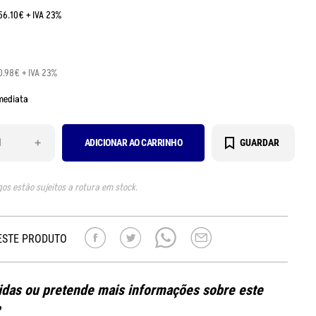
:56.10€ + IVA 23%
0.98€ + IVA 23%
mediata
+
ADICIONAR AO CARRINHO
GUARDAR
gos estão sujeitos a rotura em stock.
ESTE PRODUTO
das ou pretende mais informações sobre este
?