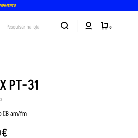
ENDIMENTO
0
IX PT-31
0
io CB am/fm
0
€