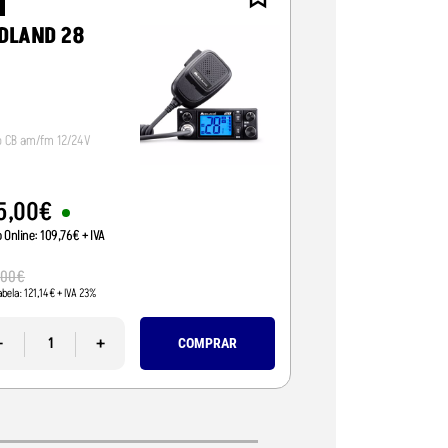
NOVO
DLAND 28
CRT ALPHA-
o CB am/fm 12/24V
Radio CB 12/24V, vox/
5
,
00
€
95
,
01
€
o Online:
109
,
76
€
+ IVA
Preço Online:
77
,
24
€
+
110
,
00
€
,
00
€
Pvp Tabela:
89
,
43
€
+ IVA 
abela:
121
,
14
€
+ IVA 23%
-
-
+
COMPRAR