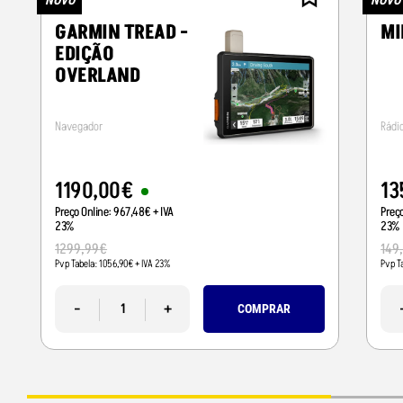
NOVO
NOVO
GARMIN TREAD -
MI
EDIÇÃO
OVERLAND
Navegador
Rádi
1190
,
00
€
13
Preço Online:
967
,
48
€
+ IVA
Preç
23%
23%
1299
,
99
€
149
Pvp Tabela:
1056
,
90
€
+ IVA 23%
Pvp T
-
+
COMPRAR