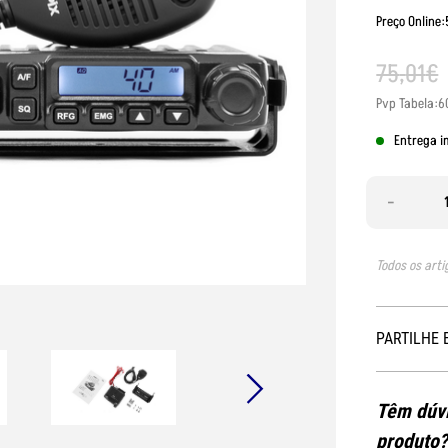
Preço Online
75
,
01
€
Pvp Tabela:6
Entrega i
-
Todos os arti
PARTILHE 
Têm dúvi
produto