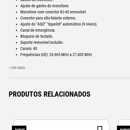
Ajuste de ganho do microfone.
Microfone com conector RJ-45 removível.
Conector para alto-falante externo.
Ajuste do “ASQ” “Squelch” automático (9 níveis).
Canal de emergência.
Bloqueio de teclado.
Suporte removível incluído.
Canais: 40
Frequências (UE): 26,965 MHz a 27,405 MHz
Modos AM / FM
Potência de saída de RF: 4 W
> VER MAIS
Impedância da antena: 50 ohms
Conector de antena: SO-239.
Potência: 13,8 V CC (nominal).
Temperatura de operação: -20ºC a +60ºC.
PRODUTOS RELACIONADOS
Ciclo de trabalho: 5 – 5 – 90% (Tx- Rx- Standby)
Dimensões: 120 x 110 x 27 mm
Peso: 424 g