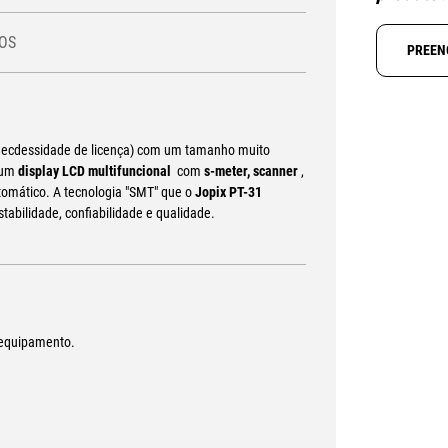
OS
PREEN
necdessidade de licença) com um tamanho muito
 um
display
LCD multifuncional
com
s-meter, scanner
,
tomático. A tecnologia "SMT" que o
Jopix PT-31
tabilidade, confiabilidade e qualidade.
o equipamento.