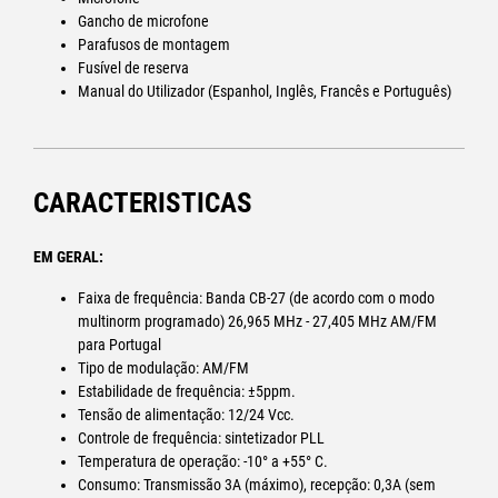
Gancho de microfone
27,405 MHz AM/FM para a Espanha).
Parafusos de montagem
ASQ (Automatic Squelch):
Silencia automaticamente o ruído
Fusível de reserva
de fundo, garantindo uma audição clara e sem interferências.
Manual do Utilizador (Espanhol, Inglês, Francês e Português)
Função VOX:
Permite a transmissão ativada por voz, ideal para
uso totalmente sem as mãos.
Função PA (Public Address):
Utiliza um alto-falante externo
para transmitir mensagens em voz alta, um recurso muito útil
para veículos.
CARACTERISTICAS
Função NB (Supressor de Ruído):
Reduz o ruído de
interferência do veículo para melhorar a qualidade do sinal
recebido.
EM GERAL:
MEDIDOR S/RF:
Indica o sinal de recepção e a potência de
Faixa de frequência: Banda CB-27 (de acordo com o modo
saída no visor.
multinorm programado) 26,965 MHz - 27,405 MHz AM/FM
para Portugal
Tipo de modulação: AM/FM
Estabilidade de frequência: ±5ppm.
Tensão de alimentação: 12/24 Vcc.
Controle de frequência: sintetizador PLL
Temperatura de operação: -10° a +55° C.
Consumo: Transmissão 3A (máximo), recepção: 0,3A (sem