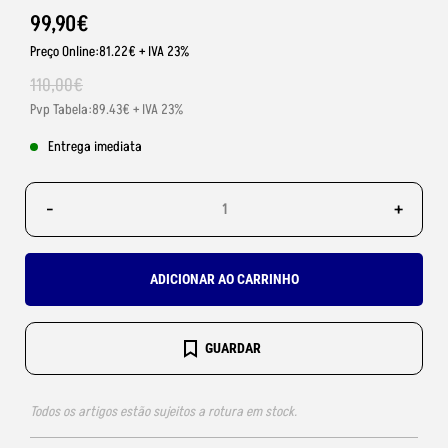
99
,
90
€
Preço Online:81.22€ + IVA 23%
110
,
00
€
Pvp Tabela:89.43€ + IVA 23%
Entrega imediata
-
+
ADICIONAR AO CARRINHO
GUARDAR
Todos os artigos estão sujeitos a rotura em stock.