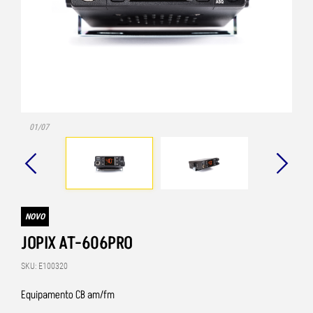
01/07
NOVO
JOPIX AT-606PRO
SKU: E100320
Equipamento CB am/fm