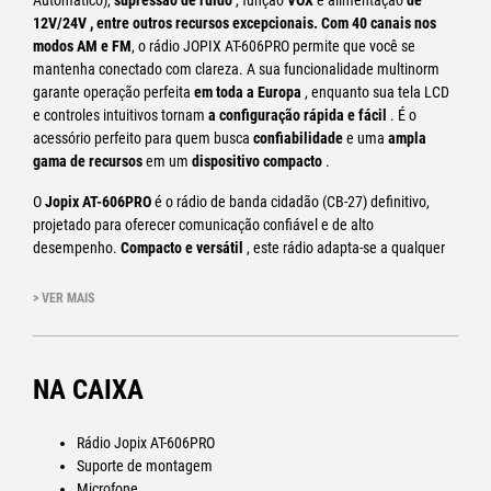
Automático),
supressão de ruído
, função
VOX
e alimentação
de
12V/24V , entre outros recursos excepcionais. Com 40 canais nos
modos
AM e FM
, o rádio JOPIX AT-606PRO permite que você se
mantenha conectado com clareza. A sua funcionalidade multinorm
garante operação perfeita
em toda a Europa
, enquanto sua tela LCD
e controles intuitivos tornam
a configuração rápida e fácil
. É o
acessório perfeito para quem busca
confiabilidade
e uma
ampla
gama de recursos
em um
dispositivo compacto
.
O
Jopix AT-606PRO
é o rádio de banda cidadão (CB-27) definitivo,
projetado para oferecer comunicação confiável e de alto
desempenho.
Compacto e versátil
, este rádio adapta-se a qualquer
ambiente de uso, desde
carros
e
autocaravanas
até
caminhões
e
veículos agrícolas e de obras públicas
, graças à sua capacidade de
> VER MAIS
funcionar com sistemas de alimentação de 12V e 24V.
DESTAQUES
NA CAIXA
Fonte de alimentação 12V/24V:
Adapta-se automaticamente
à voltagem do veículo, sem necessidade de conversores
Rádio Jopix AT-606PRO
adicionais.
Suporte de montagem
Multinorm programável:
Permite a operação na banda CB-27
Microfone
de acordo com as regulamentações de cada país (26,965-