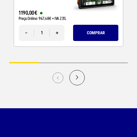
Saída de áudio: 2 W a 8 ohms (distorção < 10%)
Resposta de frequência: 300 a 3000 Hz.
1190
,
00
€
Preço Online:
967
,
48
€
+ IVA 23%
-
+
COMPRAR