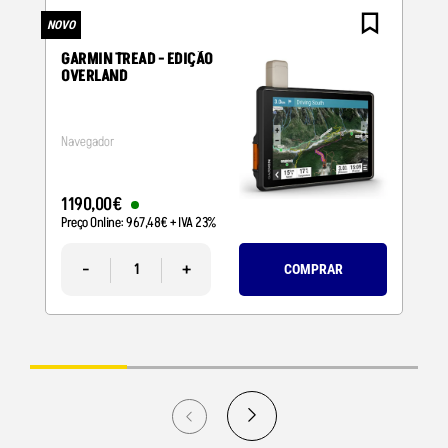
NOVO
N
GARMIN TREAD - EDIÇÃO
OVERLAND
Navegador
1190
,
00
€
Preço Online:
967
,
48
€
+ IVA 23%
-
+
COMPRAR