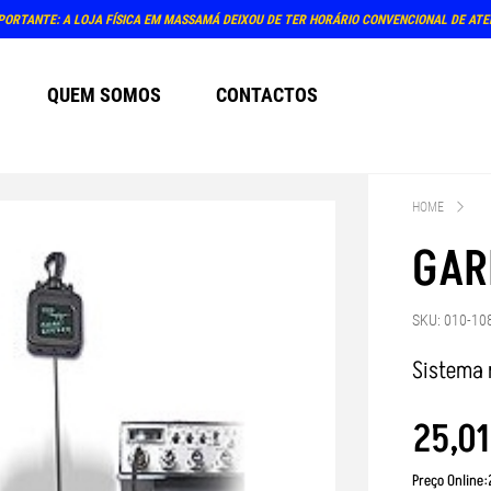
PORTANTE: A LOJA FÍSICA EM MASSAMÁ DEIXOU DE TER HORÁRIO CONVENCIONAL DE AT
QUEM SOMOS
CONTACTOS
HOME
GAR
SKU: 010-10
Sistema 
25
,
01
Preço Online