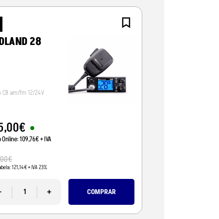
NOVO
DLAND 28
CRT ALPHA-
o CB am/fm 12/24V
Radio CB 12/24V, vox/
5
,
00
€
95
,
01
€
o Online:
109
,
76
€
+ IVA
Preço Online:
77
,
24
€
+
110
,
00
€
,
00
€
Pvp Tabela:
89
,
43
€
+ IVA 
abela:
121
,
14
€
+ IVA 23%
-
-
+
COMPRAR