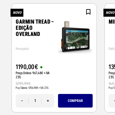
NOVO
NOVO
GARMIN TREAD -
MI
EDIÇÃO
OVERLAND
Navegador
Rádi
1190
,
00
€
13
Preço Online:
967
,
48
€
+ IVA
Preç
23%
23%
1299
,
99
€
149
Pvp Tabela:
1056
,
90
€
+ IVA 23%
Pvp T
-
+
COMPRAR