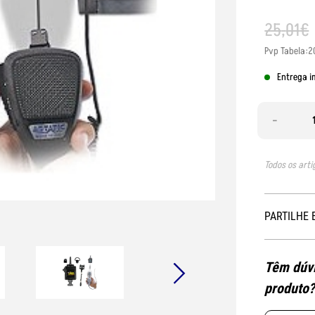
25
,
01
€
Pvp Tabela:2
Entrega i
-
Todos os arti
PARTILHE 
Têm dúvi
produto