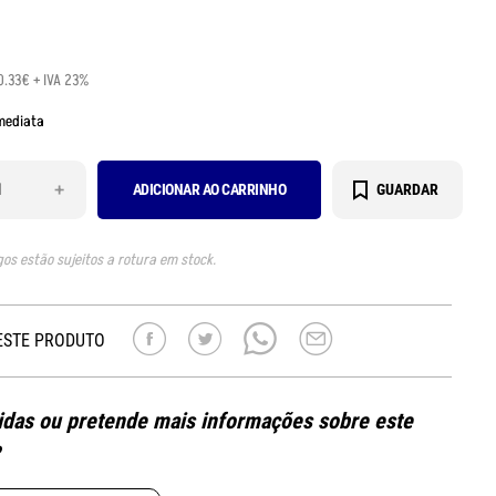
0.33€ + IVA 23%
mediata
+
ADICIONAR AO CARRINHO
GUARDAR
gos estão sujeitos a rotura em stock.
ESTE PRODUTO
das ou pretende mais informações sobre este
?