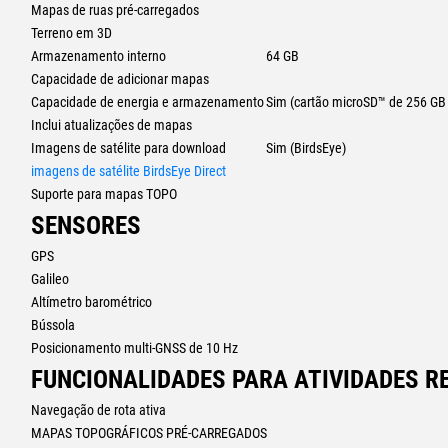
Mapas de ruas pré-carregados
Emparelhe o Tread sem fios com determinados localizadores de cães com 
localizar e a recuperar os seus cães de desporto no terreno. Serão aprese
Terreno em 3D
localização, sobrepostos no ecrã do mapa do equipamento de navegação po
Armazenamento interno
64 GB
Capacidade de adicionar mapas
gps4x4
Capacidade de energia e armazenamento
Sim (cartão microSD™ de 256 G
Inclui atualizações de mapas
Imagens de satélite para download
Sim (BirdsEye)
imagens de satélite BirdsEye Direct
Suporte para mapas TOPO
SENSORES
GPS
Galileo
Altímetro barométrico
Bússola
Posicionamento multi-GNSS de 10 Hz
FUNCIONALIDADES PARA ATIVIDADES RE
Navegação de rota ativa
MAPAS TOPOGRÁFICOS PRÉ-CARREGADOS