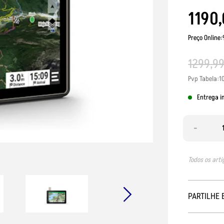
1190
,
Preço Online
1299
,
9
Pvp Tabela:1
Entrega i
-
Todos os arti
PARTILHE 