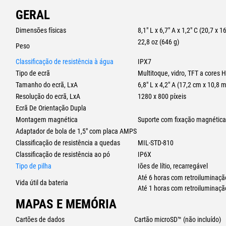
MONTAGEM SEGURA
GERAL
Utilize o suporte com fixação magnética incluído para fixar o equipamento 
Dimensões físicas
8,1" L x 6,7" A x 1,2" C (20,7 x 1
VIAGEM EM GRUPO MÓVEL
22,8 oz (646 g)
Peso
Emparelhe o dispositivo com a aplicação Tread para monitorizar os seus ami
Classificação de resistência à água
IPX7
viagem em grupo móvel.
Ou emparelhe o seu dispositivo com o Localizador de viagens em grupo co
Tipo de ecrã
Multitoque, vidro, TFT a cores 
monitorização do grupo.
Tamanho do ecrã, LxA
6,8" L x 4,2" A (17,2 cm x 10,8 
Resolução do ecrã, LxA
1280 x 800 píxeis
PLANIFICADOR DE ROTAS FÁCIL
Ecrã De Orientação Dupla
Utilize a aplicação Tread para planear rotas facilmente com os mesmos mapa
Montagem magnética
Suporte com fixação magnétic
no equipamento Tread.
Adaptador de bola de 1,5" com placa AMPS
SINCRONIZE FACILMENTE OS SEUS DISPOSITIVOS
Classificação de resistência a quedas
MIL-STD-810
Utilize a aplicação Tread para sincronizar pontos de passagem, trajetos, ro
Classificação de resistência ao pó
IP6X
partilhe facilmente ficheiros GPX.
Tipo de pilha
Iões de lítio, recarregável
Até 6 horas com retroiluminaç
METEOROLOGIA EM TEMPO REAL
Vida útil da bateria
Até 1 horas com retroiluminaç
Que condições meteorológicas nos esperam? Emparelhe o dispositivo Tread
MAPAS E MEMÓRIA
Tread para aceder a previsões meteorológicas em tempo real, alertas de 
Cartões de dados
Cartão microSD™ (não incluído)
LOCALIZE A SUA MATILHA