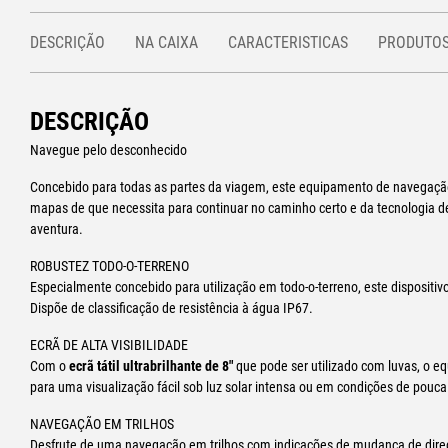
DESCRIÇÃO
NA CAIXA
CARACTERISTICAS
PRODUTOS
DESCRIÇÃO
Navegue pelo desconhecido
Concebido para todas as partes da viagem, este equipamento de navegação 
mapas de que necessita para continuar no caminho certo e da tecnologia 
aventura.
ROBUSTEZ TODO-O-TERRENO
Especialmente concebido para utilização em todo-o-terreno, este dispositiv
Dispõe de classificação de resistência à água IP67.
ECRÃ DE ALTA VISIBILIDADE
Com o
ecrã tátil ultrabrilhante de 8″
que pode ser utilizado com luvas, o e
para uma visualização fácil sob luz solar intensa ou em condições de pouca 
NAVEGAÇÃO EM TRILHOS
Desfrute de uma navegação em trilhos com indicações de mudança de direçã