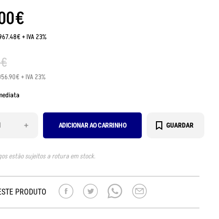
00
€
:967.48€ + IVA 23%
9
€
056.90€ + IVA 23%
mediata
+
ADICIONAR AO CARRINHO
GUARDAR
gos estão sujeitos a rotura em stock.
ESTE PRODUTO