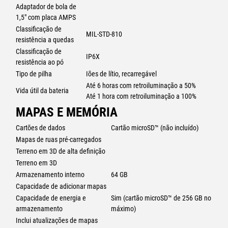
Adaptador de bola de
Utilize a aplicação para dispositivos móveis Tread para sincronizar
1,5" com placa AMPS
facilmente pontos de passagem, trajetos, rotas e coleções entre o seu
Classificação de
dispositivo móvel e o equipamento de navegação por satélite Tread 2.
MIL-STD-810
resistência a quedas
SENSORES ABC
Classificação de
IP6X
Para orientação em terrenos difíceis, os sensores incorporados
resistência ao pó
incluem altímetro, barómetro e bússola.
Tipo de pilha
Iões de lítio, recarregável
Até 6 horas com retroiluminação a 50%
PREVISÕES METEOROLÓGICAS EM TEMPO REAL
Vida útil da bateria
Até 1 hora com retroiluminação a 100%
Que condições meteorológicas nos esperam? Emparelhe o Tread 2
MAPAS E MEMÓRIA
com o seu smartphone compatível e transfira a aplicação Tread para
aceder a previsões meteorológicas em tempo real, alertas de
Cartões de dados
Cartão microSD™ (não incluído)
tempestade, imagens animadas de radar e muito mais.
Mapas de ruas pré-carregados
Terreno em 3D de alta definição
MÚSICA EM VIAGEM
Um leitor de multimédia incorporado permite controlar facilmente a
Terreno em 3D
música carregada no seu smartphone compatível no ecrã do
Armazenamento interno
64 GB
equipamento de navegação por satélite e ouvir as suas músicas
Capacidade de adicionar mapas
através do capacete ou do auricular com tecnologia BLUETOOTH®.
Capacidade de energia e
Sim (cartão microSD™ de 256 GB no
armazenamento
máximo)
caixa de comutação digital
Inclui atualizações de mapas
Ative o controlo no ecrã para o sistema eletrónico de 12 volts do