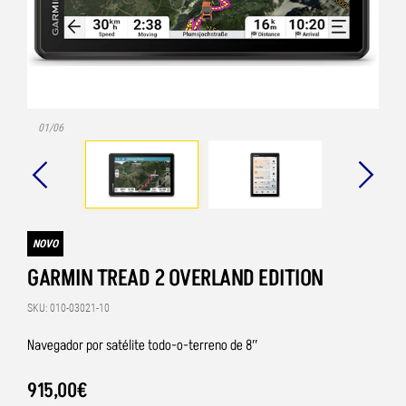
01/06
NOVO
GARMIN TREAD 2 OVERLAND EDITION
SKU: 010-03021-10
Navegador por satélite todo-o-terreno de 8″
915
,
00
€