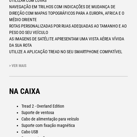
UTILIZAR COM LUVAS
NAVEGAÇÃO EM TRILHOS COM INDICAÇÕES DE MUDANÇA DE
DIREÇÃO COM MAPAS TOPOGRÁFICOS PARA A EUROPA, AFRICA E O
MÉDIO ORIENTE
ROTAS PERSONALIZADAS POR RUAS ADEQUADAS AO TAMANHO E AO
PESO DO SEU VEÍCULO
AS IMAGENS DE SATÉLITE APRESENTAM UMA VISTA AÉREA VÍVIDA
DA SUA ROTA
UTILIZE A APLICAÇÃO TREAD NO SEU SMARTPHONE COMPATÍVEL
PARA UM PLANEAMENTO FÁCIL DE ROTAS E MUITO MAIS
SUPORTA OUTDOOR MAPS+ PARA MAPAS PREMIUM (REQUER
> VER MAIS
SUBSCRIÇÃO)
Rotas personalizadas
Obtenha mapas City Navigator® da Europa, África e Médio Oriente.
NA CAIXA
Com rotas personalizadas por ruas adequadas ao tamanho e ao peso
do seu veículo. Além disso, receba alertas de potenciais perigos ao
Tread 2 - Overland Edition
longo da sua rota, incluindo curvas apertadas, alterações de
Suporte de ventosa
velocidade e muito mais.
Cabo de alimentação para veículo
Suporte com fixação magnética
Cabo USB
PLANIFICADOR DE ROTAS FÁCIL