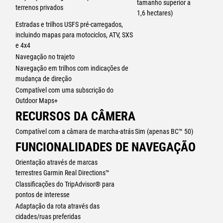
tamanho superior a
Group Ride Tracker compatível (vendido em separado) para
terrenos privados
1,6 hectares)
monitorização de grupo4 e mensagens pré-definidas.
Estradas e trilhos USFS pré-carregados,
incluindo mapas para motociclos, ATV, SXS
CONTROLADOR PARA GUIADOR
e 4x4
Controle o seu mapa através de botões essenciais e mantenha as
mãos no guiador durante a condução, quando emparelhado com o
Navegação no trajeto
seu acessório do controlador do guiador (vendido em separado).
Navegação em trilhos com indicações de
mudança de direção
Compatível com uma subscrição do
Outdoor Maps+
RECURSOS DA CÂMERA
Compatível com a câmara de marcha-atrás
Sim (apenas BC™ 50)
FUNCIONALIDADES DE NAVEGAÇÃO
Orientação através de marcas
terrestres Garmin Real Directions™
Classificações do TripAdvisor® para
pontos de interesse
Adaptação da rota através das
cidades/ruas preferidas