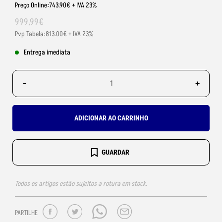
Preço Online:743.90€ + IVA 23%
999
,
99
€
Pvp Tabela:813.00€ + IVA 23%
Entrega imediata
-
+
ADICIONAR AO CARRINHO
GUARDAR
Todos os artigos estão sujeitos a rotura em stock.
PARTILHE