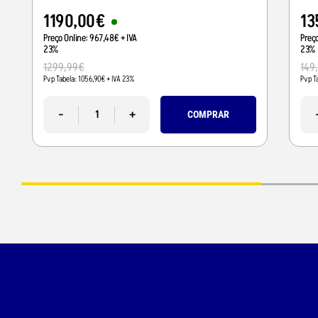
1190
,
00
€
13
Preço Online:
967
,
48
€
+ IVA
Preç
23%
23%
1299
,
99
€
149
Pvp Tabela:
1056
,
90
€
+ IVA 23%
Pvp T
-
+
COMPRAR
ALERTAS AO CONDUTOR
Para promover uma condução mais segura e aumentar a perceção situaciona
próximas curvas apertadas, alterações de velocidade, zonas de escolas e m