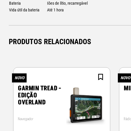
ECRÃ TÁTIL BRILHANTE
Bateria
Iões de lítio, recarregável
Um ecrã tátil brilhante de 5″ em vidro de alta resolução torna a visualização
Vida útil da bateria
Até 1 hora
e deslumbrante fica bem em qualquer tablier.
PRODUTOS RELACIONADOS
NOVO
NOVO
GARMIN TREAD -
MI
EDIÇÃO
OVERLAND
Navegador
Rádi