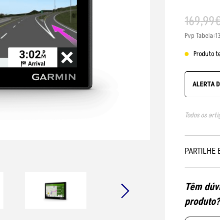
169
,
99
Pvp Tabela:1
Produto t
ALERTA 
Todos os arti
PARTILHE 
Têm dúvi
produto