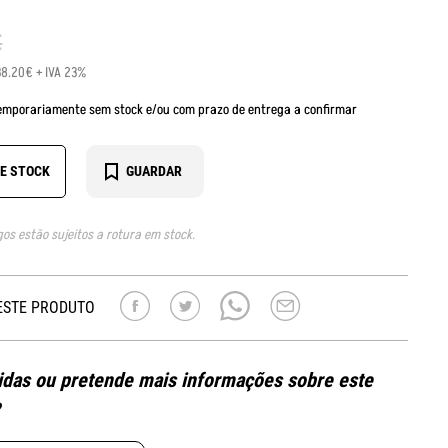
€
38.20€ + IVA 23%
emporariamente sem stock e/ou com prazo de entrega a confirmar
DE STOCK
GUARDAR
gos estão sujeitos a rotura em stock.
ESTE PRODUTO
das ou pretende mais informações sobre este
?