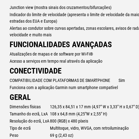
Junction view (mostra sinais dos cruzamentos/bifurcações)
Indicador do limite de velocidade (apresenta o limite de velocidade da maio
estradas dos EUA e Europa)
Alertas ao condutor sobre curvas apertadas, zonas escolares, avisos de ra
velocidade e muito mais
FUNCIONALIDADES AVANÇADAS
Atualizações de mapas e de software por Wi-Fi®
Acesso a serviços em tempo real através da aplicação
CONECTIVIDADE
COMPATIBILIDADE COM PLATAFORMAS DE SMARTPHONE
Sim
Funciona com a aplicação Garmin num smartphone compatível
GERAL
Dimensões físicas
126,35 x 84,51 x 17 mm (4,97″ W x 3,33″ H x 0,67″ D
Tamanho do ecrã, LxA
108 x 64,8 mm (4,25″W x 2,55″ H)
Resolução do ecrã, LxA
800 (RGB) x 480 píxeis
Tipo de ecrã
Multitoque, vidro, WVGA, com retroiluminação
Peso
69 g (2,43 oz)