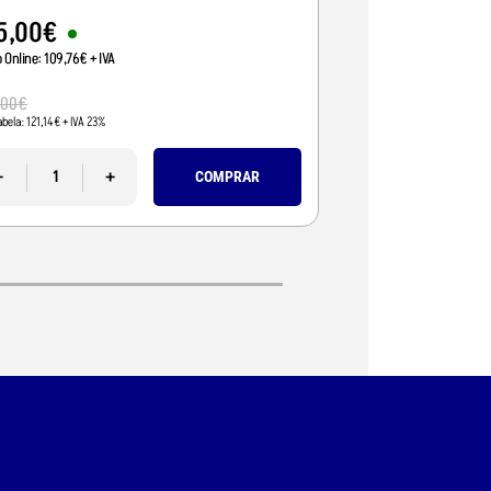
5
,
00
€
95
,
01
€
o Online:
109
,
76
€
+ IVA
Preço Online:
77
,
24
€
+
110
,
00
€
,
00
€
Pvp Tabela:
89
,
43
€
+ IVA 
abela:
121
,
14
€
+ IVA 23%
-
-
+
COMPRAR
l, os alertas ao condutor avisam-no sobre as
uito mais.