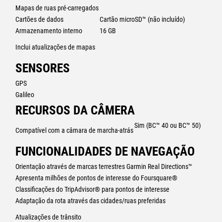
Mapas de ruas pré-carregados
Cartões de dados
Cartão microSD™ (não incluído)
Armazenamento interno
16 GB
Inclui atualizações de mapas
SENSORES
GPS
Galileo
RECURSOS DA CÂMERA
Sim (BC™ 40 ou BC™ 50)
Compatível com a câmara de marcha-atrás
FUNCIONALIDADES DE NAVEGAÇÃO
Basta olhar em frente e conduzir.
Orientação através de marcas terrestres Garmin Real Directions™
Apresenta milhões de pontos de interesse do Foursquare®
Classificações do TripAdvisor® para pontos de interesse
Adaptação da rota através das cidades/ruas preferidas
Atualizações de trânsito