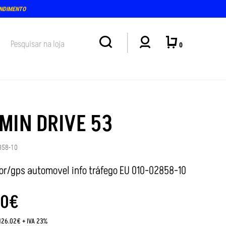
ENDIMENTO
0
MIN DRIVE 53
858-10
r/gps automovel info tráfego EU 010-02858-10
0
€
:126.02€ + IVA 23%