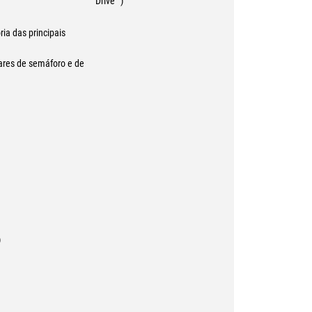
Drive™)
ria das principais
dares de semáforo e de
)