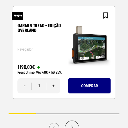
NOVO
N
GARMIN TREAD - EDIÇÃO
OVERLAND
Navegador
1190
,
00
€
Preço Online:
967
,
48
€
+ IVA 23%
-
+
COMPRAR