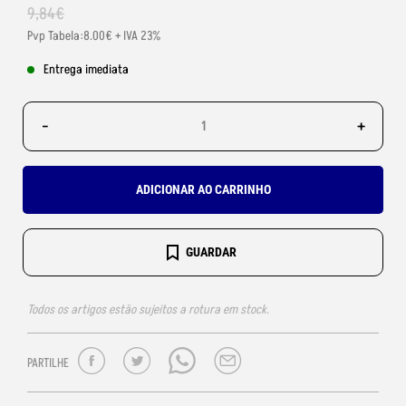
9
,
84
€
Pvp Tabela:8.00€ + IVA 23%
Entrega imediata
-
+
ADICIONAR AO CARRINHO
GUARDAR
Todos os artigos estão sujeitos a rotura em stock.
PARTILHE