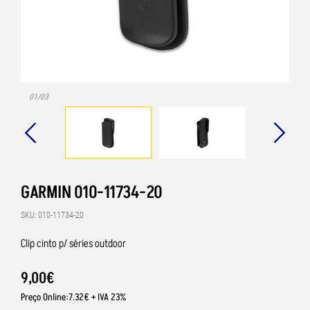
01/03
GARMIN 010-11734-20
SKU: 010-11734-20
Clip cinto p/ séries outdoor
9
,
00
€
Preço Online:7.32€ + IVA 23%