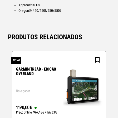
Approach® G5
Oregon® 450/450t/550/550t
PRODUTOS RELACIONADOS
NOVO
N
GARMIN TREAD - EDIÇÃO
OVERLAND
Navegador
1190
,
00
€
Preço Online:
967
,
48
€
+ IVA 23%