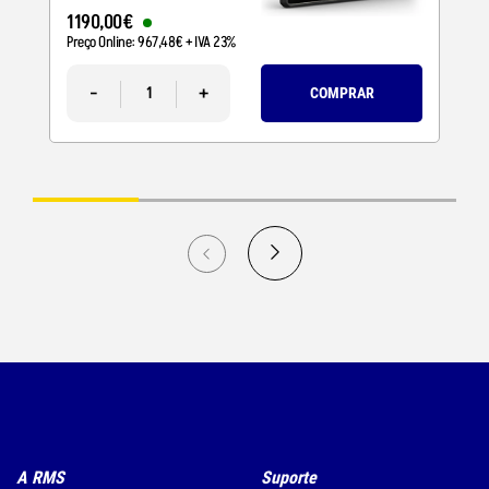
1190
,
00
€
Preço Online:
967
,
48
€
+ IVA 23%
-
+
COMPRAR
A RMS
Suporte