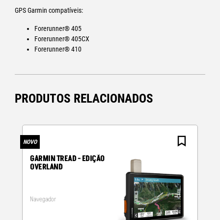
GPS Garmin compatíveis:
Forerunner® 405
Forerunner® 405CX
Forerunner® 410
PRODUTOS RELACIONADOS
NOVO
N
GARMIN TREAD - EDIÇÃO
OVERLAND
Navegador