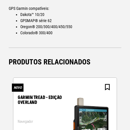
GPS Garmin compatíveis:
Dakota™ 10/20
GPSMAP® série 62
Oregon® 200/300/400/450/550
Colorado® 300/400
PRODUTOS RELACIONADOS
NOVO
N
GARMIN TREAD - EDIÇÃO
OVERLAND
Navegador