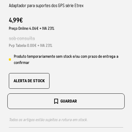
Adaptador para suportes dos GPS série Etrex
4
,
99
€
Preço Online:4.06€ + IVA 23%
sob consulta
Pvp Tabela:0.00€ + IVA 23%
Produto temporariamente sem stock e/ou com prazo de entrega a
confirmar
ALERTA DE STOCK
GUARDAR
Todos os artigos estão sujeitos a rotura em stock.