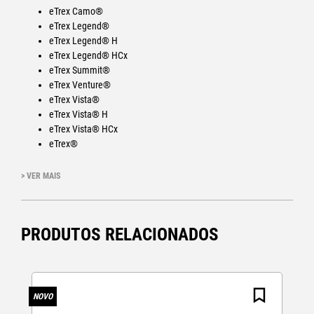
eTrex Camo®
eTrex Legend®
eTrex Legend® H
eTrex Legend® HCx
eTrex Summit®
eTrex Venture®
eTrex Vista®
eTrex Vista® H
eTrex Vista® HCx
eTrex®
eTrex® H
> VER MAIS
PRODUTOS RELACIONADOS
NOVO
N