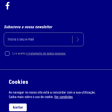
Subscreva a nossa newsletter
Li e aceito
o tratamento de dados pessoais.
Política de Privacidade e Cookie
Cookies
Resolução Alternativa de Litígios
Ao navegar no nosso site está a concordar com a sua utilização.
Livro de Reclamações Online
Saiba mais sobre o uso de cookie.
Ver condições
RMS © Todos os direitos reservados | Desenvolvido por
Bomsite
Aceitar