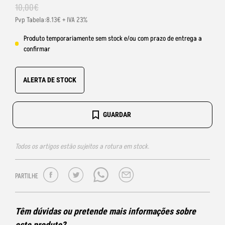
10
,
00
€
Pvp Tabela:8.13€ + IVA 23%
Produto temporariamente sem stock e/ou com prazo de entrega a
confirmar
ALERTA DE STOCK
GUARDAR
Todos os artigos estão sujeitos a rotura em stock.
PARTILHE
Têm dúvidas ou pretende mais informações sobre
este produto?