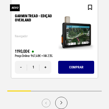
NOVO
N
GARMIN TREAD - EDIÇÃO
OVERLAND
Navegador
1190
,
00
€
Preço Online:
967
,
48
€
+ IVA 23%
-
+
COMPRAR