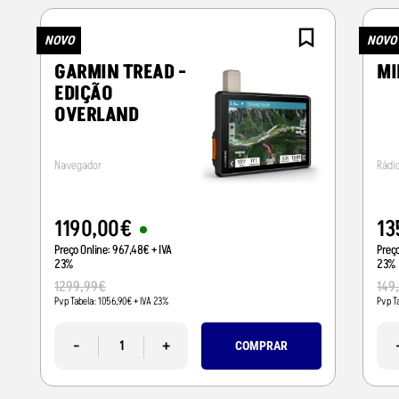
NOVO
NOVO
GARMIN TREAD -
MI
EDIÇÃO
OVERLAND
Navegador
Rádi
1190
,
00
€
13
Preço Online:
967
,
48
€
+ IVA
Preç
23%
23%
1299
,
99
€
149
Pvp Tabela:
1056
,
90
€
+ IVA 23%
Pvp T
-
+
COMPRAR