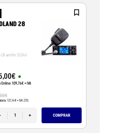
NOVO
DLAND 28
CRT ALPHA-
o CB am/fm 12/24V
Radio CB 12/24V, vox/
5
,
00
€
95
,
01
€
o Online:
109
,
76
€
+ IVA
Preço Online:
77
,
24
€
+
110
,
00
€
,
00
€
Pvp Tabela:
89
,
43
€
+ IVA 
abela:
121
,
14
€
+ IVA 23%
-
-
+
COMPRAR