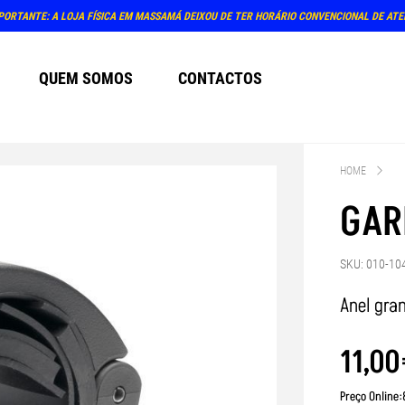
PORTANTE: A LOJA FÍSICA EM MASSAMÁ DEIXOU DE TER HORÁRIO CONVENCIONAL DE AT
QUEM SOMOS
CONTACTOS
HOME
GAR
SKU: 010-10
Anel gra
11
,
00
Preço Online: