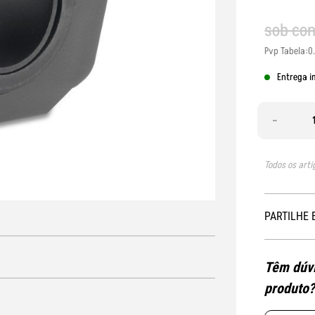
sob co
Pvp Tabela:0
Entrega i
-
Todos os arti
PARTILHE 
Têm dúvi
produto