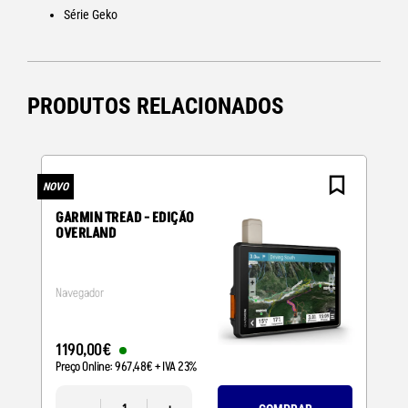
Série Geko
PRODUTOS RELACIONADOS
NOVO
N
GARMIN TREAD - EDIÇÃO
OVERLAND
Navegador
1190
,
00
€
Preço Online:
967
,
48
€
+ IVA 23%