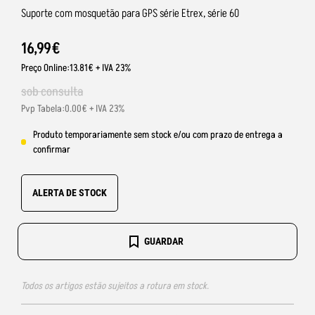
Suporte com mosquetão para GPS série Etrex, série 60
16
,
99
€
Preço Online:13.81€ + IVA 23%
sob consulta
Pvp Tabela:0.00€ + IVA 23%
Produto temporariamente sem stock e/ou com prazo de entrega a
confirmar
ALERTA DE STOCK
GUARDAR
Todos os artigos estão sujeitos a rotura em stock.