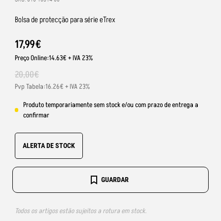
Bolsa de protecção para série eTrex
17
,
99
€
Preço Online:14.63€ + IVA 23%
20
,
00
€
Pvp Tabela:16.26€ + IVA 23%
Produto temporariamente sem stock e/ou com prazo de entrega a
confirmar
ALERTA DE STOCK
GUARDAR
Todos os artigos estão sujeitos a rotura em stock.