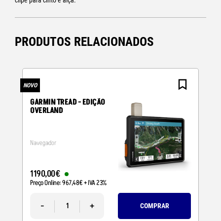
clipe para cinto e alça.
PRODUTOS RELACIONADOS
NOVO
N
GARMIN TREAD - EDIÇÃO
OVERLAND
Navegador
1190
,
00
€
Preço Online:
967
,
48
€
+ IVA 23%
-
+
COMPRAR