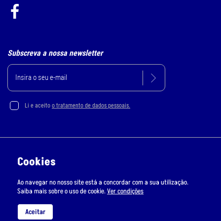
Subscreva a nossa newsletter
Li e aceito
o tratamento de dados pessoais.
Política de Privacidade e Cookie
Cookies
Resolução Alternativa de Litígios
Ao navegar no nosso site está a concordar com a sua utilização.
Livro de Reclamações Online
Saiba mais sobre o uso de cookie.
Ver condições
RMS © Todos os direitos reservados | Desenvolvido por
Bomsite
Aceitar