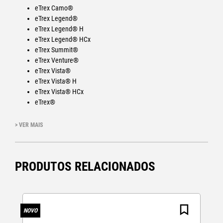
eTrex Camo®
eTrex Legend®
eTrex Legend® H
eTrex Legend® HCx
eTrex Summit®
eTrex Venture®
eTrex Vista®
eTrex Vista® H
eTrex Vista® HCx
eTrex®
eTrex® H
> VER MAIS
PRODUTOS RELACIONADOS
NOVO
N