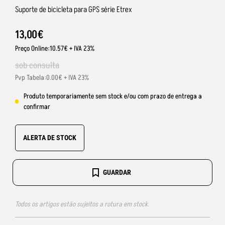
Suporte de bicicleta para GPS série Etrex
13
,
00
€
Preço Online:10.57€ + IVA 23%
sob consulta
Pvp Tabela:0.00€ + IVA 23%
Produto temporariamente sem stock e/ou com prazo de entrega a
confirmar
ALERTA DE STOCK
GUARDAR
Todos os artigos estão sujeitos a rotura em stock.