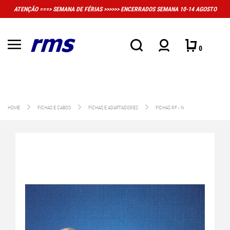
DE FÉRIAS >>>>>> ENCERRADOS SEMANA 10-14 AGOSTO
MUITO IMPORTANTE: A
C
0
HOME
FICHAS E CABOS
FICHAS E ADAPTADORES
FICHAS RF - N