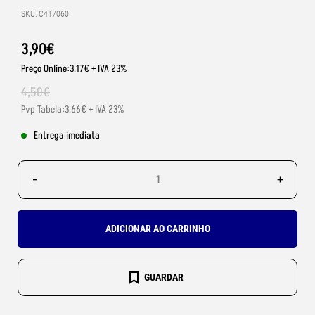
SKU: C417060
3
,
90
€
Preço Online:3.17€ + IVA 23%
4
,
50
€
Pvp Tabela:3.66€ + IVA 23%
Entrega imediata
-
+
ADICIONAR AO CARRINHO
GUARDAR