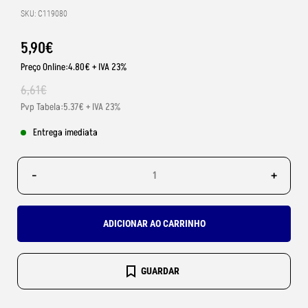
SKU: C119080
5
,
90
€
Preço Online:4.80€ + IVA 23%
6
,
61
€
Pvp Tabela:5.37€ + IVA 23%
Entrega imediata
-
+
ADICIONAR AO CARRINHO
GUARDAR