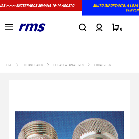
0-14 AGOSTO
MUITO IMPORTANTE: A LOJA FÍSICA EM MASSAMÁ DEIXOU DE T
CONVENCIONAL DE ATENDIMENTO
0
HOME
FICHAS E CABOS
FICHAS E ADAPTADORES
FICHAS RF - N