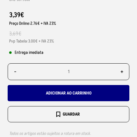
3
,
39
€
Preço Online:2.76€ + IVA 23%
3
,
69
€
Pvp Tabela:3.00€ + IVA 23%
Entrega imediata
-
+
ADICIONAR AO CARRINHO
GUARDAR
Todos os artigos estão sujeitos a rotura em stock.