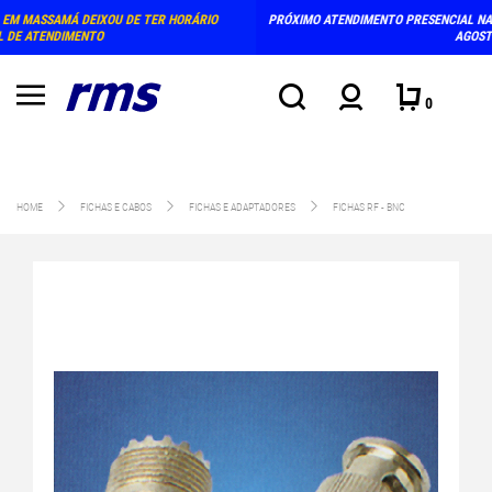
PRÓXIMO ATENDIMENTO PRESENCIAL NA LOJA: TERÇA E QUINTA-FEIRA, DIAS 4 E 6 DE
AGOSTO (15-18H)
0
HOME
FICHAS E CABOS
FICHAS E ADAPTADORES
FICHAS RF - BNC