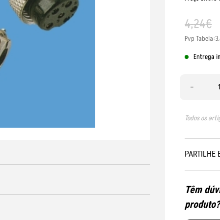
4
,
24
€
Pvp Tabela:3
Entrega i
-
Todos os arti
PARTILHE 
Têm dúvi
produto