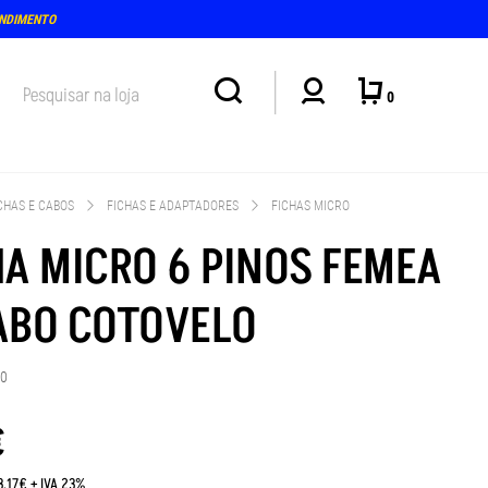
ENDIMENTO
0
CHAS E CABOS
FICHAS E ADAPTADORES
FICHAS MICRO
HA MICRO 6 PINOS FEMEA
ABO COTOVELO
00
€
3.17€ + IVA 23%