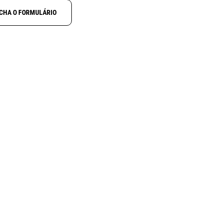
CHA O FORMULÁRIO
 3
FICHA MICRO 5
HO
PINOS MACHO
PAINEL