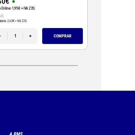
40
€
2
,
40
€
o Online:
1
,
95
€
+ IVA 23%
Preço Online:
1
,
95
€
+ I
5
€
2
,
95
€
abela:
2
,
40
€
+ IVA 23%
Pvp Tabela:
2
,
40
€
+ IVA 23
-
+
-
COMPRAR
A RMS