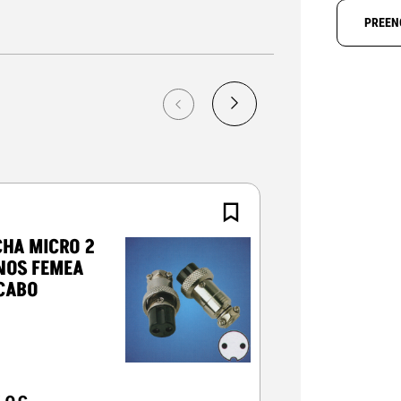
PREEN
CHA MICRO 2
FICHA MICRO
NOS FEMEA
PINOS MAC
CABO
PAINEL