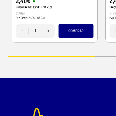
2
,
40
€
2
,
Preço Online:
1
,
95
€
+ IVA 23%
Preç
2
,
95
€
2
,
9
Pvp Tabela:
2
,
40
€
+ IVA 23%
Pvp T
-
+
COMPRAR