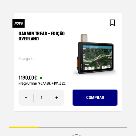
NOVO
N
GARMIN TREAD - EDIÇÃO
OVERLAND
Navegador
1190
,
00
€
Preço Online:
967
,
48
€
+ IVA 23%
-
+
COMPRAR