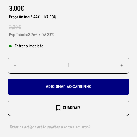
3
,
00
€
Preço Online:2.44€ + IVA 23%
3
,
39
€
Pvp Tabela:2.76€ + IVA 23%
Entrega imediata
-
+
ADICIONAR AO CARRINHO
GUARDAR
Todos os artigos estão sujeitos a rotura em stock.