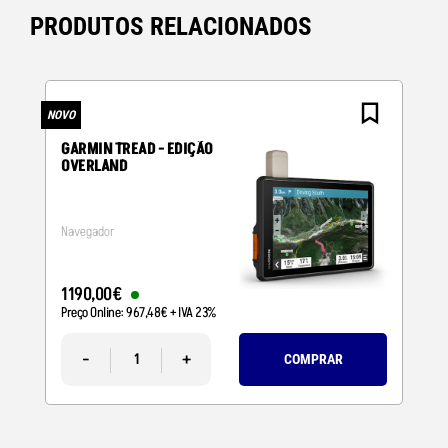
PRODUTOS RELACIONADOS
NOVO
N
GARMIN TREAD - EDIÇÃO
OVERLAND
Navegador
1190
,
00
€
Preço Online:
967
,
48
€
+ IVA 23%
-
+
COMPRAR