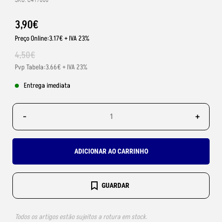
SKU: C417060
3
,
90
€
Preço Online:3.17€ + IVA 23%
4
,
50
€
Pvp Tabela:3.66€ + IVA 23%
Entrega imediata
-
+
ADICIONAR AO CARRINHO
GUARDAR
Todos os artigos estão sujeitos a rotura em stock.