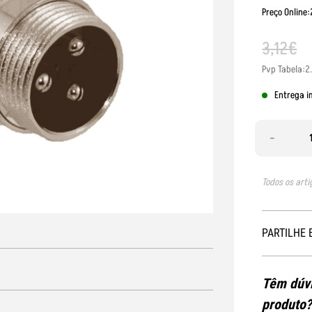
Preço Online:
3
,
12
€
Pvp Tabela:2
Entrega i
-
Todos os arti
PARTILHE 
Têm dúvi
produto