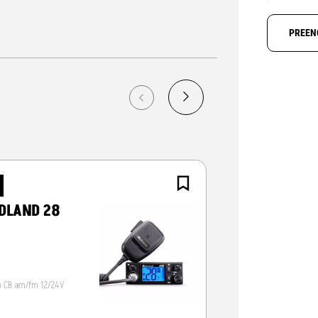
PREEN
NOVO
DLAND 28
CRT ALPHA-
o CB am/fm 12/24V
Radio CB 12/24V, vox/