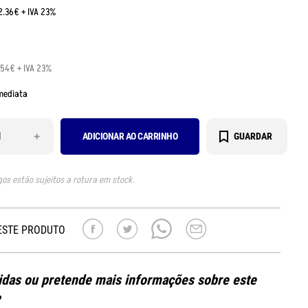
2.36€ + IVA 23%
.54€ + IVA 23%
mediata
+
ADICIONAR AO CARRINHO
GUARDAR
gos estão sujeitos a rotura em stock.
ESTE PRODUTO
das ou pretende mais informações sobre este
?