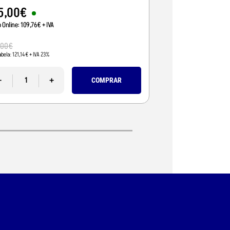
5
,
00
€
95
,
01
€
o Online:
109
,
76
€
+ IVA
Preço Online:
77
,
24
€
+
110
,
00
€
,
00
€
Pvp Tabela:
89
,
43
€
+ IVA 
abela:
121
,
14
€
+ IVA 23%
-
-
+
COMPRAR