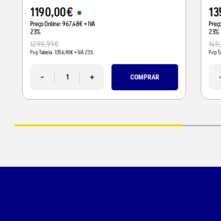
1190
,
00
€
13
Preço Online:
967
,
48
€
+ IVA
Preç
23%
23%
1299
,
99
€
149
Pvp Tabela:
1056
,
90
€
+ IVA 23%
Pvp T
-
+
COMPRAR