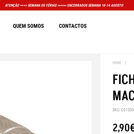
MUITO IMPORTANTE: A LOJA FÍSICA EM 
QUEM SOMOS
CONTACTOS
HOME
FIC
MAC
SKU: C0153
2
,
90