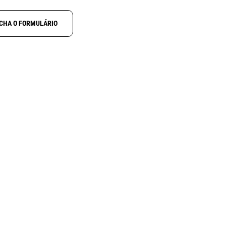
CHA O FORMULÁRIO
NOVO
N
ALINCO DJ-X100
ctcss
Receptor digital multimodo