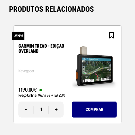
PRODUTOS RELACIONADOS
NOVO
N
GARMIN TREAD - EDIÇÃO
OVERLAND
Navegador
1190
,
00
€
Preço Online:
967
,
48
€
+ IVA 23%
-
+
COMPRAR