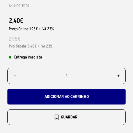
SKU: C015120
2
,
40
€
Preço Online:1.95€ + IVA 23%
2
,
95
€
Pvp Tabela:2.40€ + IVA 23%
Entrega imediata
-
+
ADICIONAR AO CARRINHO
GUARDAR