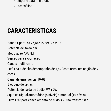
Suporte para microfone
sem usar as mãos, enquanto com o Dual Watch é possível monitorar
Acessórios
dois canais simultaneamente. O futuro do CB está aqui, na palma da
sua mão.
Diferenças em relação ao modelo M5 anterior:
CARACTERISTICAS
• Ecrã maior e mais legível
• Interface ainda mais intuitiva
• O botão on/off e volume permite ajustar tudo com um único gesto,
Banda Operativa 26,565-27,99125 MHz
mesmo usando luvas.
Potência de saída 4W
• Suporte ergonômico e seguro
Modulação AM/FM
Versão para exportação
Canais multinorma
Ecrã FSTN de alto desempenho de 1,82” com retroiluminação de 7
cores.
Canal de emergência 19/09
Bloqueio de teclas
Potência de saída de áudio 2W + 2W
Squelch Digital automático (5 níveis) e manual (10 níveis)
Filtro ESP para cancelamento de ruído ANC na transmissão