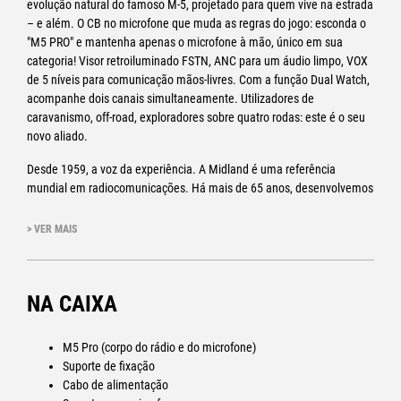
evolução natural do famoso M-5, projetado para quem vive na estrada
– e além. O CB no microfone que muda as regras do jogo: esconda o
"M5 PRO" e mantenha apenas o microfone à mão, único em sua
categoria! Visor retroiluminado FSTN, ANC para um áudio limpo, VOX
de 5 níveis para comunicação mãos-livres. Com a função Dual Watch,
acompanhe dois canais simultaneamente. Utilizadores de
caravanismo, off-road, exploradores sobre quatro rodas: este é o seu
novo aliado.
Desde 1959, a voz da experiência. A Midland é uma referência
mundial em radiocomunicações. Há mais de 65 anos, desenvolvemos
soluções confiáveis ​​ para viajantes, exploradores, trabalhadores e
pessoas que se deslocam livremente. Nossos rádios CB
> VER MAIS
acompanham gerações de entusiastas em todos os tipos de estrada,
oferecendo segurança, simplicidade e desempenho em todas as
condições. O M5 Pro herda todo esse conhecimento, atualizando-o
NA CAIXA
para as necessidades atuais. Com o M5 Pro, toda a tecnologia está
integrada ao microfone: compacto, prático e único em sua categoria.
O visor FSTN retroiluminado garante perfeita visibilidade em todas as
M5 Pro (corpo do rádio e do microfone)
condições de luz. A tecnologia ANC (Cancelamento Automático de
Suporte de fixação
Ruído) assegura áudio sempre limpo, mesmo em terrenos irregulares
Cabo de alimentação
ou durante viagens. A função VOX ajustável em 5 níveis permite falar