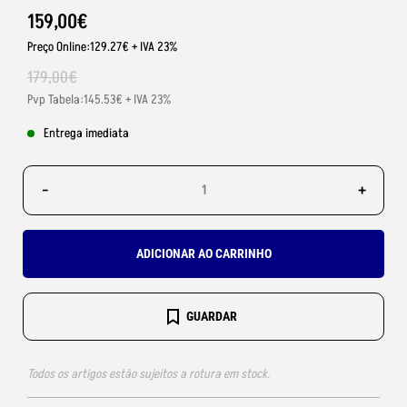
159
,
00
€
Preço Online:129.27€ + IVA 23%
179
,
00
€
Pvp Tabela:145.53€ + IVA 23%
Entrega imediata
-
+
ADICIONAR AO CARRINHO
GUARDAR
Todos os artigos estão sujeitos a rotura em stock.