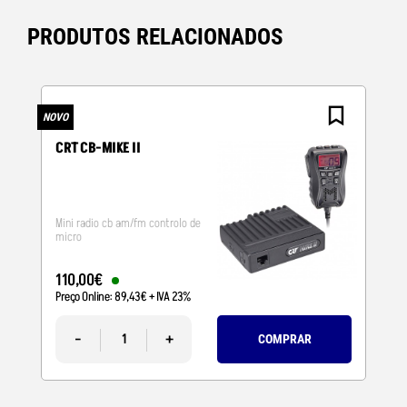
PRODUTOS RELACIONADOS
NOVO
CRT CB-MIKE II
Mini radio cb am/fm controlo de
micro
110
,
00
€
Preço Online:
89
,
43
€
+ IVA 23%
-
+
COMPRAR