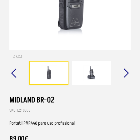
01/03
MIDLAND BR-02
SKU: E21030B
Portatil PMR446 para uso profissional
89
,
00
€