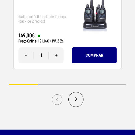
Radio portátil isento de licença
(pack de 2 rádios)
149
,
00
€
Preço Online:
121
,
14
€
+ IVA 23%
-
+
COMPRAR