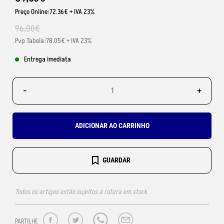
Preço Online:72.36€ + IVA 23%
96
,
00
€
Pvp Tabela:78.05€ + IVA 23%
Entrega imediata
-
+
ADICIONAR AO CARRINHO
GUARDAR
Todos os artigos estão sujeitos a rotura em stock.
PARTILHE