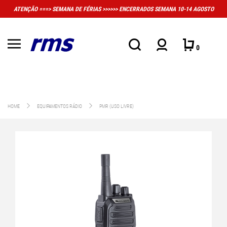
FÉRIAS >>>>>> ENCERRADOS SEMANA 10-14 AGOSTO
MUITO IMPORTANTE: A LO
CONV
0
HOME
EQUIPAMENTOS RÁDIO
PMR (USO LIVRE)