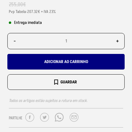
255
,
00
€
Pvp Tabela:207.32€ + IVA 23%
Entrega imediata
-
+
ADICIONAR AO CARRINHO
GUARDAR
Todos os artigos estão sujeitos a rotura em stock.
PARTILHE