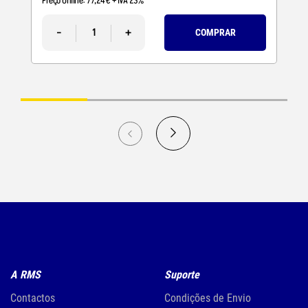
Preço Online:
77
,
24
€
+ IVA 23%
-
+
COMPRAR
A RMS
Suporte
Contactos
Condições de Envio