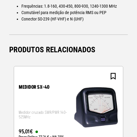
Frequências: 1.8-160, 430-450, 800-930, 1240-1300 MHz
Comutável para medição de potência RMS ou PEP
Conector SO-239 (HF-VHF) e N (UHF)
PRODUTOS RELACIONADOS
MEDIDOR SX-40
Medidor cruzado SWR/PWR 140-
525MHz
95
,
01
€