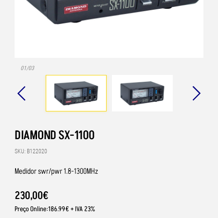
01/03
DIAMOND SX-1100
SKU: B122020
Medidor swr/pwr 1.8-1300MHz
230
,
00
€
Preço Online:186.99€ + IVA 23%