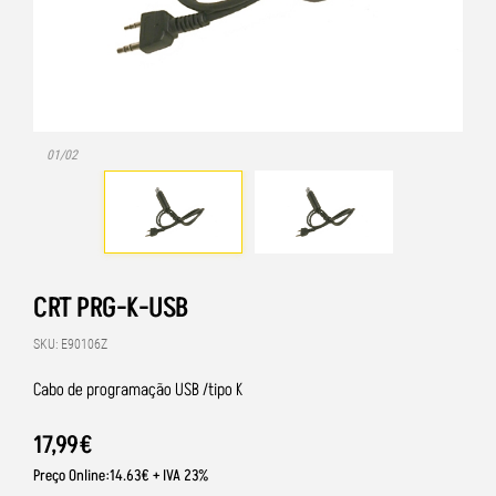
01/02
CRT PRG-K-USB
SKU: E90106Z
Cabo de programação USB /tipo K
17
,
99
€
Preço Online:14.63€ + IVA 23%