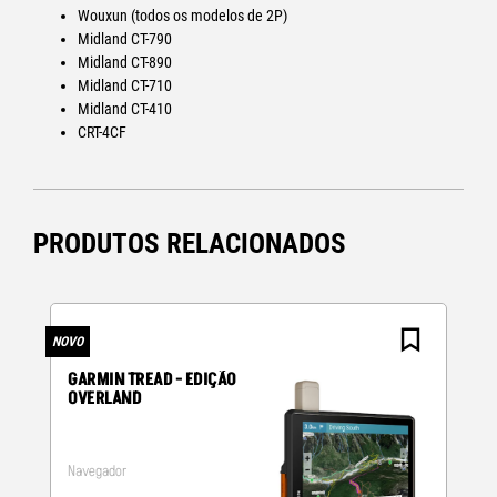
Wouxun (todos os modelos de 2P)
Midland CT-790
Midland CT-890
Midland CT-710
Midland CT-410
CRT-4CF
PRODUTOS RELACIONADOS
NOVO
N
GARMIN TREAD - EDIÇÃO
OVERLAND
Navegador