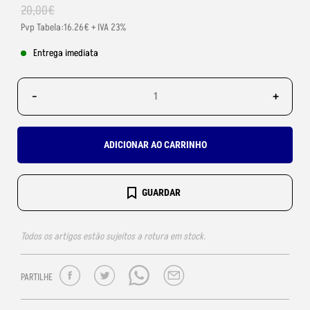
20
,
00
€
Pvp Tabela:16.26€ + IVA 23%
Entrega imediata
-
+
ADICIONAR AO CARRINHO
GUARDAR
Todos os artigos estão sujeitos a rotura em stock.
PARTILHE