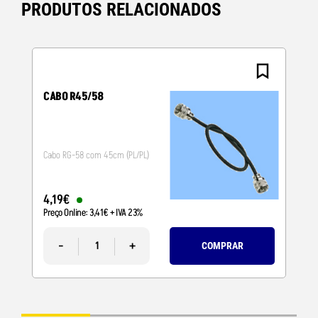
PRODUTOS RELACIONADOS
CABO R45/58
Cabo RG-58 com 45cm (PL/PL)
4
,
19
€
Preço Online:
3
,
41
€
+ IVA 23%
-
+
COMPRAR