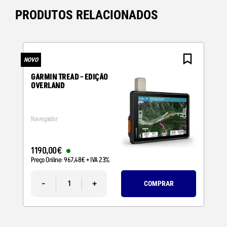
PRODUTOS RELACIONADOS
NOVO
N
GARMIN TREAD - EDIÇÃO
OVERLAND
Navegador
1190
,
00
€
Preço Online:
967
,
48
€
+ IVA 23%
-
+
COMPRAR