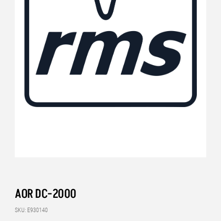
AOR DC-2000
SKU: E930140