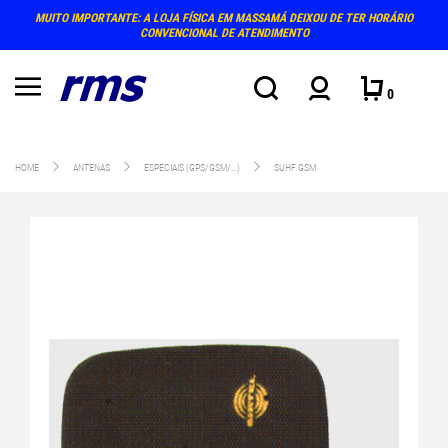
MUITO IMPORTANTE: A LOJA FÍSICA EM MASSAMÁ DEIXOU DE TER HORÁRIO
CONVENCIONAL DE ATENDIMENTO
0
HOME
ANTENAS
ESPECIAIS (GPS/GSM/...)
SUHF GSM