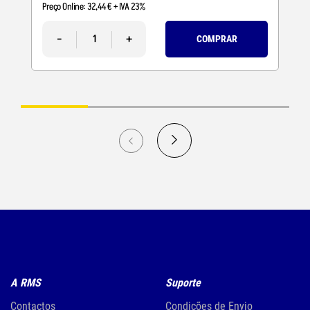
Preço Online:
32
,
44
€
+ IVA 23%
-
+
COMPRAR
A RMS
Suporte
Contactos
Condições de Envio