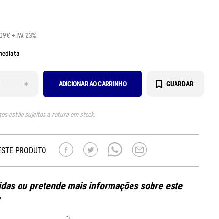
.09€ + IVA 23%
mediata
+
ADICIONAR AO CARRINHO
GUARDAR
gos estão sujeitos a rotura em stock.
ESTE PRODUTO
das ou pretende mais informações sobre este
?