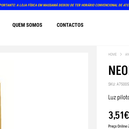
PORTANTE: A LOJA FÍSICA EM MASSAMÁ DEIXOU DE TER HORÁRIO CONVENCIONAL DE AT
QUEM SOMOS
CONTACTOS
HOME
AN
NEO
SKU: A7500
Luz pilo
3
,
51
Preço Online