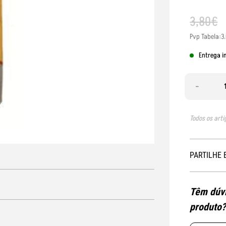
3
,
80
€
Pvp Tabela:3
Entrega i
-
Todos os arti
PARTILHE 
Têm dúvi
produto