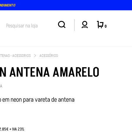
ENDIMENTO
0
TENAS - ACESSORIOS
ACESSÓRIOS
N ANTENA AMARELO
5A
to em neon para vareta de antena
€
:2.85€ + IVA 23%