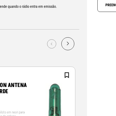
PREEN
cende quando o rádio entra em emissão.
ON ANTENA
ANEL SIRIO 
RDE
piloto em neon para
Anel de reforço para S