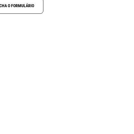
CHA O FORMULÁRIO
NOVO
S827
MOONRAKER
DPC-S
IRIO 827
Suporte/alimentador central