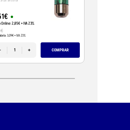
ta de antena
51
€
14
,
00
€
o Online:
2
,
85
€
+ IVA 23%
Preço Online:
11
,
38
€
+ 
0
€
17
,
99
€
abela:
3
,
09
€
+ IVA 23%
Pvp Tabela:
14
,
63
€
+ IVA 2
-
+
-
COMPRAR