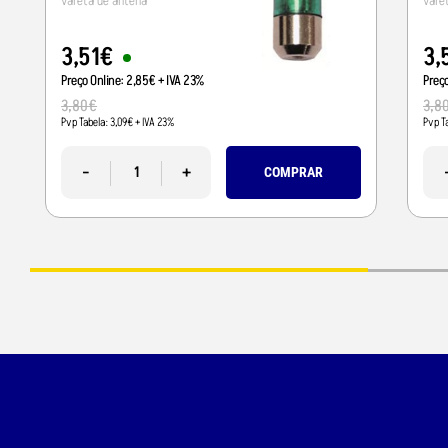
vareta de antena
vare
3
,
51
€
3
,
Preço Online:
2
,
85
€
+ IVA 23%
Preç
3
,
80
€
3
,
8
Pvp Tabela:
3
,
09
€
+ IVA 23%
Pvp T
-
+
COMPRAR