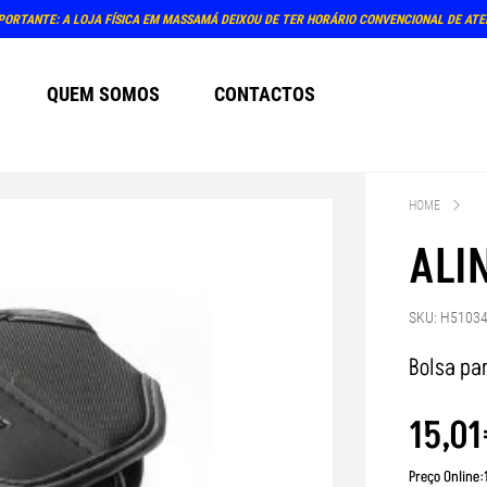
PORTANTE: A LOJA FÍSICA EM MASSAMÁ DEIXOU DE TER HORÁRIO CONVENCIONAL DE AT
QUEM SOMOS
CONTACTOS
HOME
ALI
SKU: H5103
Bolsa pa
15
,
01
Preço Online