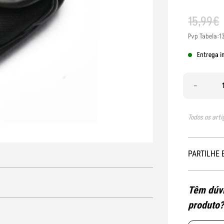
15
,
99
€
Pvp Tabela:1
Entrega i
-
Todos os arti
PARTILHE 
Têm dúvi
produto