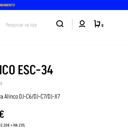
ENDIMENTO
0
NCO ESC-34
40
ra Alinco DJ-C6/DJ-C7/DJ-X7
€
:12.20€ + IVA 23%