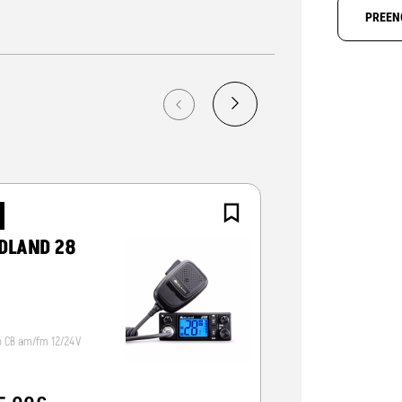
PREEN
NOVO
DLAND 28
CRT ALPHA-
o CB am/fm 12/24V
Radio CB 12/24V, vox/