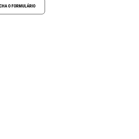
CHA O FORMULÁRIO
NOVO
N
ALINCO DJ-X100
ctcss
Receptor digital multimodo