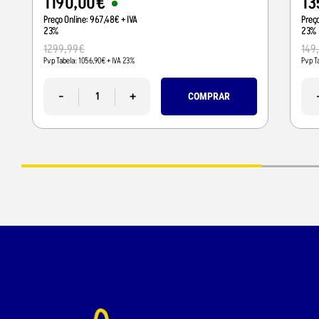
1190
,
00
€
13
Preço Online:
967
,
48
€
+ IVA
Preç
23%
23%
1299
,
99
€
149
Pvp Tabela:
1056
,
90
€
+ IVA 23%
Pvp T
-
+
COMPRAR