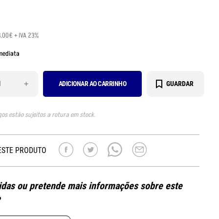
3.00€ + IVA 23%
mediata
+
ADICIONAR AO CARRINHO
GUARDAR
gos estão sujeitos a rotura em stock.
ESTE PRODUTO
das ou pretende mais informações sobre este
?