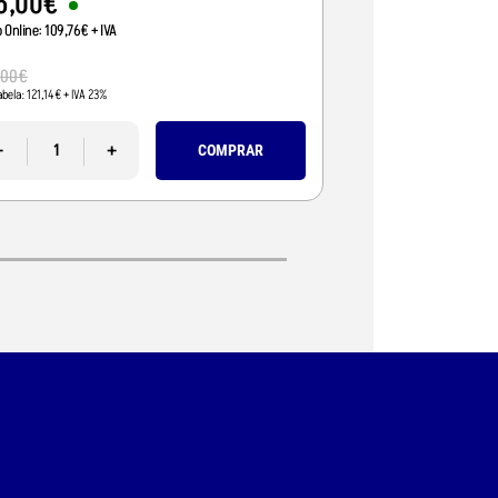
5
,
00
€
95
,
01
€
o Online:
109
,
76
€
+ IVA
Preço Online:
77
,
24
€
+
110
,
00
€
,
00
€
Pvp Tabela:
89
,
43
€
+ IVA 
abela:
121
,
14
€
+ IVA 23%
-
-
+
COMPRAR