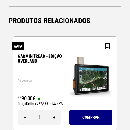
PRODUTOS RELACIONADOS
NOVO
N
GARMIN TREAD - EDIÇÃO
OVERLAND
Navegador
1190
,
00
€
Preço Online:
967
,
48
€
+ IVA 23%
-
+
COMPRAR