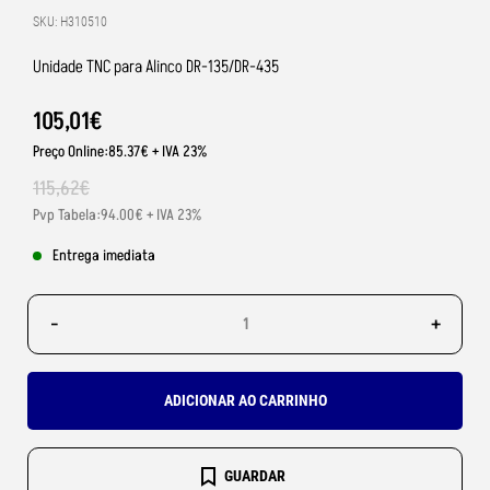
SKU: H310510
Unidade TNC para Alinco DR-135/DR-435
105
,
01
€
Preço Online:85.37€ + IVA 23%
115
,
62
€
Pvp Tabela:94.00€ + IVA 23%
Entrega imediata
-
+
ADICIONAR AO CARRINHO
GUARDAR