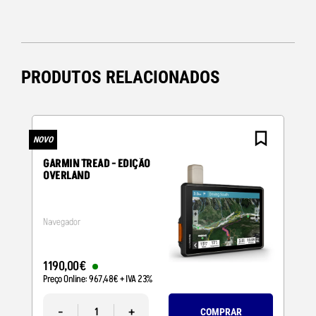
PRODUTOS RELACIONADOS
NOVO
N
GARMIN TREAD - EDIÇÃO
OVERLAND
Navegador
1190
,
00
€
Preço Online:
967
,
48
€
+ IVA 23%
-
+
COMPRAR