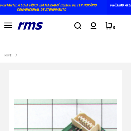
 TER HORÁRIO
PRÓXIMO ATENDIMENTO PRESENCIAL NA LOJA: TERÇA E QUINTA-FEI
AGOSTO (15-18H)
0
HOME