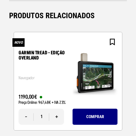
PRODUTOS RELACIONADOS
NOVO
N
GARMIN TREAD - EDIÇÃO
OVERLAND
Navegador
1190
,
00
€
Preço Online:
967
,
48
€
+ IVA 23%
-
+
COMPRAR