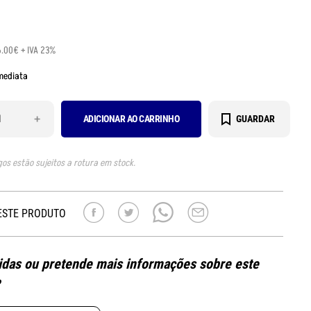
6.00€ + IVA 23%
mediata
+
ADICIONAR AO CARRINHO
GUARDAR
gos estão sujeitos a rotura em stock.
ESTE PRODUTO
das ou pretende mais informações sobre este
?