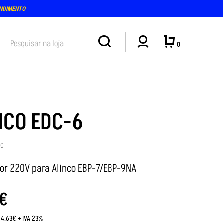
ENDIMENTO
0
NCO EDC-6
70
or 220V para Alinco EBP-7/EBP-9NA
€
14.63€ + IVA 23%