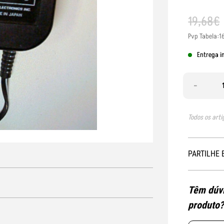
19
,
68
€
Pvp Tabela:1
Entrega i
-
Todos os arti
PARTILHE 
Têm dúvi
produto