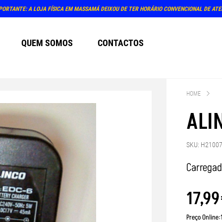
PORTANTE: A LOJA FÍSICA EM MASSAMÁ DEIXOU DE TER HORÁRIO CONVENCIONAL DE AT
QUEM SOMOS
CONTACTOS
HOME
ALI
SKU: H2100
Carregad
17
,
99
Preço Online: