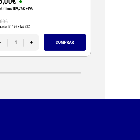
5
,
00
€
95
,
01
€
o Online:
109
,
76
€
+ IVA
Preço Online:
77
,
24
€
+
110
,
00
€
,
00
€
Pvp Tabela:
89
,
43
€
+ IVA 
abela:
121
,
14
€
+ IVA 23%
-
-
+
COMPRAR