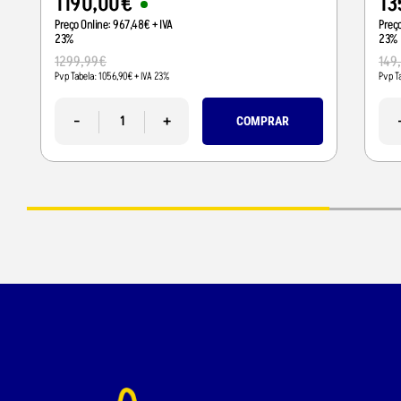
1190
,
00
€
13
Preço Online:
967
,
48
€
+ IVA
Preç
23%
23%
1299
,
99
€
149
Pvp Tabela:
1056
,
90
€
+ IVA 23%
Pvp T
-
+
COMPRAR