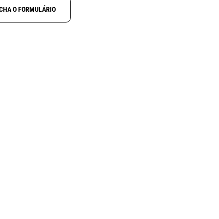
CHA O FORMULÁRIO
NOVO
N
ALINCO DJ-X100
ctcss
Receptor digital multimodo