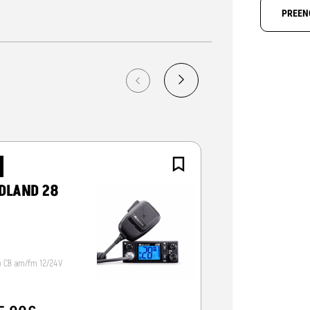
PREEN
NOVO
DLAND 28
CRT ALPHA-
o CB am/fm 12/24V
Radio CB 12/24V, vox/