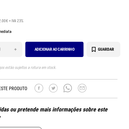
2.00€ + IVA 23%
mediata
+
ADICIONAR AO CARRINHO
GUARDAR
gos estão sujeitos a rotura em stock.
ESTE PRODUTO
das ou pretende mais informações sobre este
?