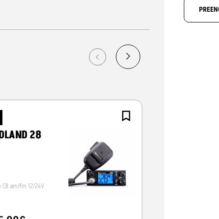
PREEN
NOVO
DLAND 28
CRT ALPHA-
o CB am/fm 12/24V
Radio CB 12/24V, vox/