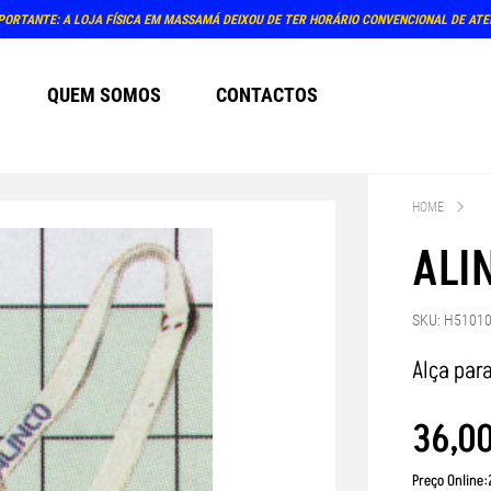
PORTANTE: A LOJA FÍSICA EM MASSAMÁ DEIXOU DE TER HORÁRIO CONVENCIONAL DE AT
QUEM SOMOS
CONTACTOS
HOME
ALI
SKU: H5101
Alça par
36
,
0
Preço Online