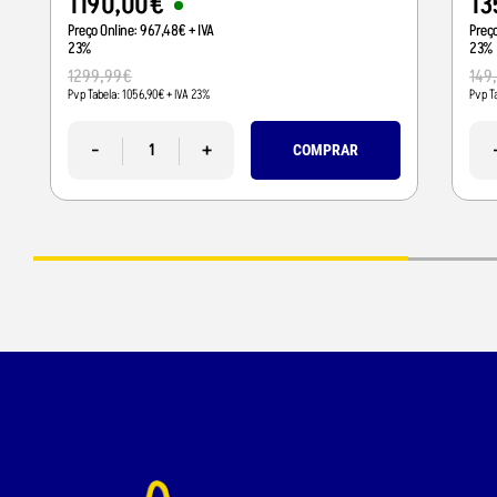
1190
,
00
€
13
Preço Online:
967
,
48
€
+ IVA
Preç
23%
23%
1299
,
99
€
149
Pvp Tabela:
1056
,
90
€
+ IVA 23%
Pvp T
-
+
COMPRAR