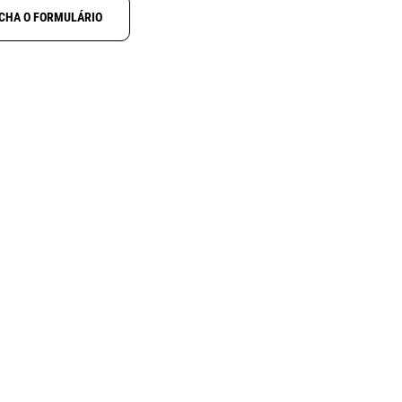
CHA O FORMULÁRIO
NOVO
N
ALINCO DJ-X100
ctcss
Receptor digital multimodo