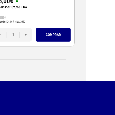
5
,
00
€
95
,
01
€
o Online:
109
,
76
€
+ IVA
Preço Online:
77
,
24
€
+
110
,
00
€
,
00
€
Pvp Tabela:
89
,
43
€
+ IVA 
abela:
121
,
14
€
+ IVA 23%
-
-
+
COMPRAR