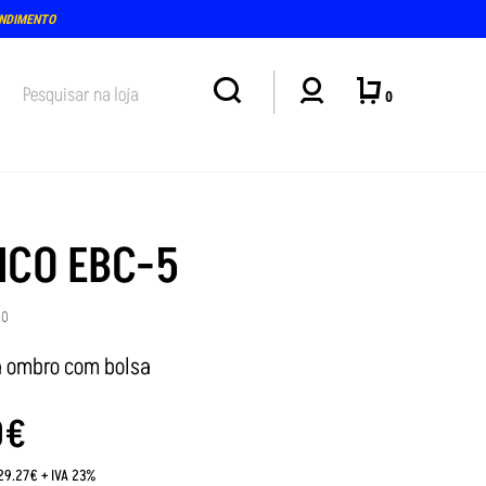
ENDIMENTO
0
NCO EBC-5
00
a ombro com bolsa
0
€
:29.27€ + IVA 23%