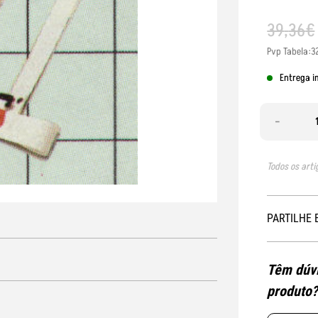
39
,
36
€
Pvp Tabela:3
Entrega i
-
Todos os arti
PARTILHE 
Têm dúvi
produto