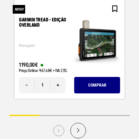
NOVO
N
GARMIN TREAD - EDIÇÃO
OVERLAND
Navegador
1190
,
00
€
Preço Online:
967
,
48
€
+ IVA 23%
-
+
COMPRAR