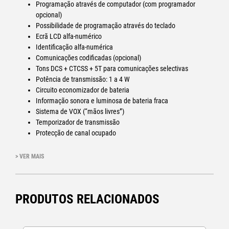
Programação através de computador (com programador
opcional)
Possibilidade de programação através do teclado
Ecrã LCD alfa-numérico
Identificação alfa-numérica
Comunicações codificadas (opcional)
Tons DCS + CTCSS + 5T para comunicações selectivas
Potência de transmissão: 1 a 4 W
Circuito economizador de bateria
Informação sonora e luminosa de bateria fraca
Sistema de VOX (“mãos livres”)
Temporizador de transmissão
Protecção de canal ocupado
Chassi robusto em alumínio
Resistente a salpicos de água
> VER MAIS
Áudio de alta qualidade
Ficha para micro/auriculares externos
Dimensões: 133 x 62 x 40 mm
PRODUTOS RELACIONADOS
Peso: 385 g com bateria