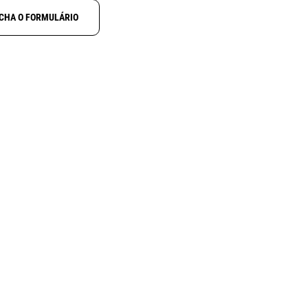
CHA O FORMULÁRIO
NOVO
N
ALINCO DJ-X100
ctcss
Receptor digital multimodo