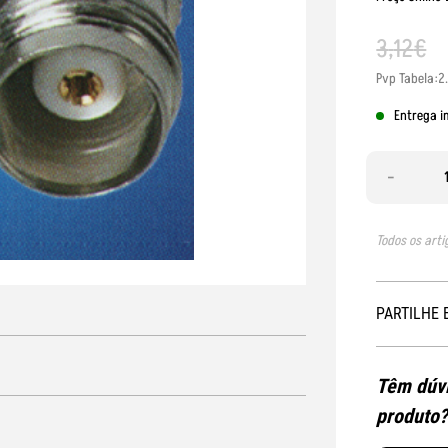
3
,
12
€
Pvp Tabela:2
Entrega i
-
Todos os arti
PARTILHE 
Têm dúvi
produto