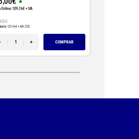
5
,
00
€
95
,
01
€
o Online:
109
,
76
€
+ IVA
Preço Online:
77
,
24
€
+
110
,
00
€
,
00
€
Pvp Tabela:
89
,
43
€
+ IVA 
abela:
121
,
14
€
+ IVA 23%
-
-
+
COMPRAR