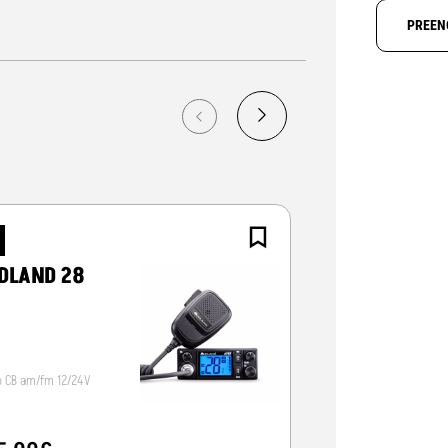
PREEN
NOVO
DLAND 28
CRT ALPHA-
o CB am/fm 12/24V
Radio CB 12/24V, vox/