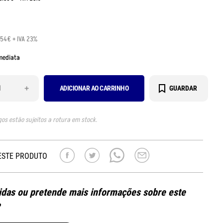
.54€ + IVA 23%
mediata
+
ADICIONAR AO CARRINHO
GUARDAR
gos estão sujeitos a rotura em stock.
ESTE PRODUTO
das ou pretende mais informações sobre este
?