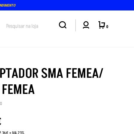
ENDIMENTO
0
PTADOR SMA FEMEA/
 FEMEA
30
€
2.36€ + IVA 23%