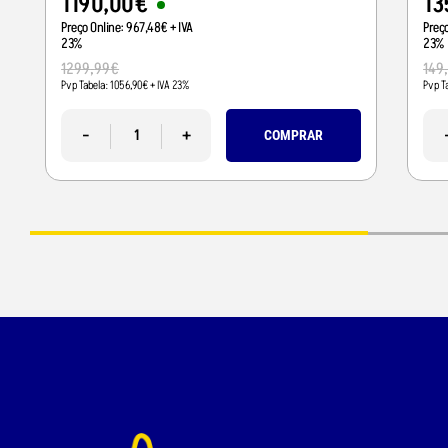
1190
,
00
€
13
Preço Online:
967
,
48
€
+ IVA
Preç
23%
23%
1299
,
99
€
149
Pvp Tabela:
1056
,
90
€
+ IVA 23%
Pvp T
-
+
COMPRAR