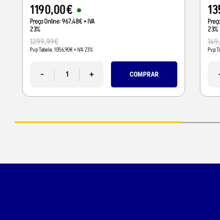
1190
,
00
€
13
Preço Online:
967
,
48
€
+ IVA
Preç
23%
23%
1299
,
99
€
149
Pvp Tabela:
1056
,
90
€
+ IVA 23%
Pvp T
-
+
COMPRAR