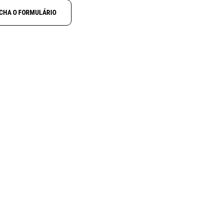
CHA O FORMULÁRIO
NOVO
N
ALINCO DJ-X100
ctcss
Receptor digital multimodo