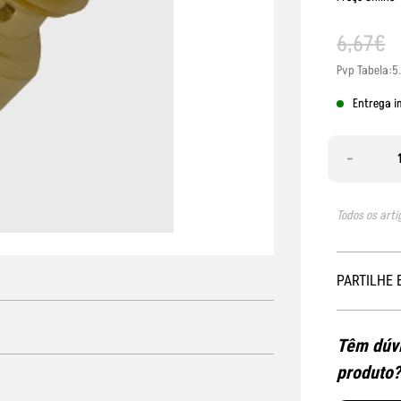
6
,
67
€
Pvp Tabela:5
Entrega i
-
Todos os arti
PARTILHE 
Têm dúvi
produto