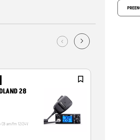
PREEN
NOVO
DLAND 28
CRT ALPHA-
o CB am/fm 12/24V
Radio CB 12/24V, vox/