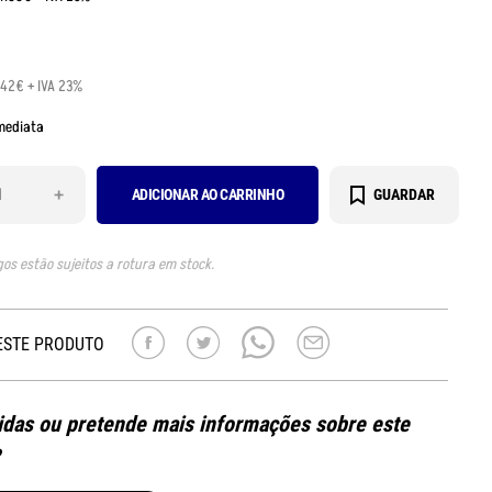
.42€ + IVA 23%
mediata
+
ADICIONAR AO CARRINHO
GUARDAR
gos estão sujeitos a rotura em stock.
ESTE PRODUTO
das ou pretende mais informações sobre este
?