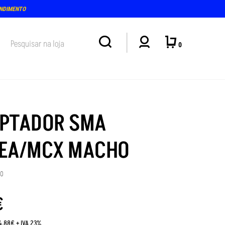
TENDIMENTO PRESENCIAL NA LOJA: TERÇA E QUINTA-FEIRA, DIAS 4 E 6 DE AGOSTO (15-1
0
PTADOR SMA
EA/MCX MACHO
90
€
:4.88€ + IVA 23%