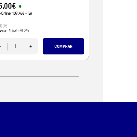
5
,
00
€
95
,
01
€
o Online:
109
,
76
€
+ IVA
Preço Online:
77
,
24
€
+
110
,
00
€
,
00
€
Pvp Tabela:
89
,
43
€
+ IVA 
abela:
121
,
14
€
+ IVA 23%
-
-
+
COMPRAR