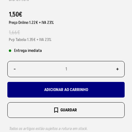
1
,
50
€
Preço Online:1.22€ + IVA 23%
1
,
66
€
Pvp Tabela:1.35€ + IVA 23%
Entrega imediata
-
+
ADICIONAR AO CARRINHO
GUARDAR
Todos os artigos estão sujeitos a rotura em stock.