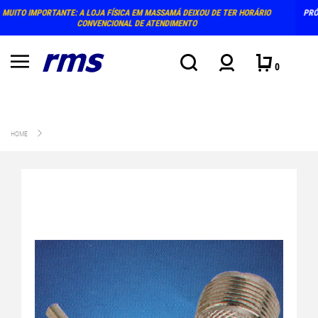
SSAMÁ DEIXOU DE TER HORÁRIO
PRÓXIMO ATENDIMENTO PRESENCIAL NA LOJA: TER
ENDIMENTO
AGOSTO (15-18
0
HOME