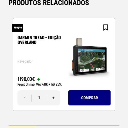
PRODUTOS RELACIONADOS
NOVO
N
GARMIN TREAD - EDIÇÃO
OVERLAND
Navegador
1190
,
00
€
Preço Online:
967
,
48
€
+ IVA 23%
-
+
COMPRAR