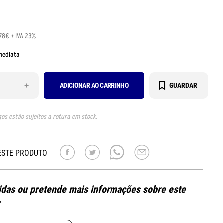
.78€ + IVA 23%
mediata
+
ADICIONAR AO CARRINHO
GUARDAR
gos estão sujeitos a rotura em stock.
ESTE PRODUTO
das ou pretende mais informações sobre este
?