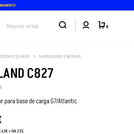
ENDIMENTO
0
ESSÓRIOS DE RÁDIO
CARREGADORES E BATERIAS
LAND C827
5
r para base de carga G7/Atlantic
€
1.63€ + IVA 23%