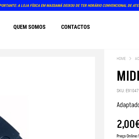
PORTANTE: A LOJA FÍSICA EM MASSAMÁ DEIXOU DE TER HORÁRIO CONVENCIONAL DE AT
QUEM SOMOS
CONTACTOS
HOME
AC
MID
SKU: E91047
Adaptado
2
,
00
Preço Online: