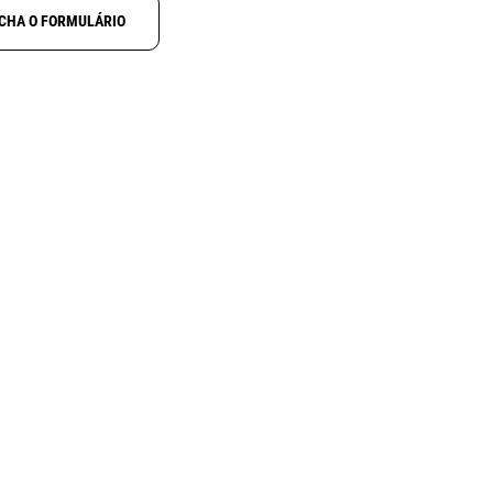
CHA O FORMULÁRIO
CRT PB-00
R
A
ara
Bateria para CRT FP-00
ut