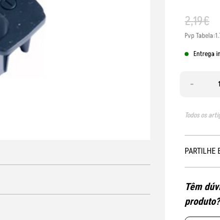
2
,
19
€
Pvp Tabela:1
Entrega i
-
Todos os arti
PARTILHE 
Têm dúvi
produto