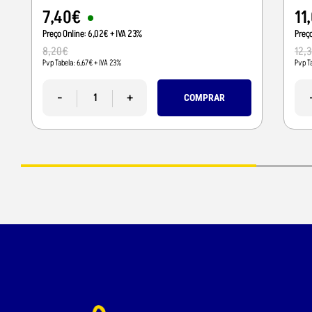
7
,
40
€
11
,
Preço Online:
6
,
02
€
+ IVA 23%
Preç
8
,
20
€
12
,
3
Pvp Tabela:
6
,
67
€
+ IVA 23%
Pvp T
-
+
COMPRAR