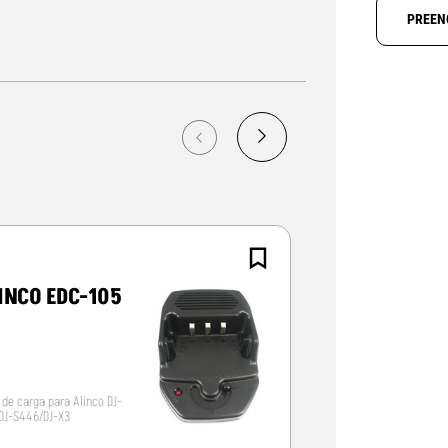
PREEN
INCO EDC-105
MOTOROLA
CARREGADO
NNTN-4385
 de carga para Alinco DJ-
Transformador 220V p
DJ-S446/DJ-X3
carregadores Talkabo