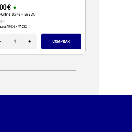
00
€
15
,
01
€
o Online:
8
,
94
€
+ IVA 23%
Preço Online:
12
,
20
€
+
0
€
15
,
99
€
abela:
10
,
00
€
+ IVA 23%
Pvp Tabela:
13
,
00
€
+ IVA 2
-
+
-
COMPRAR