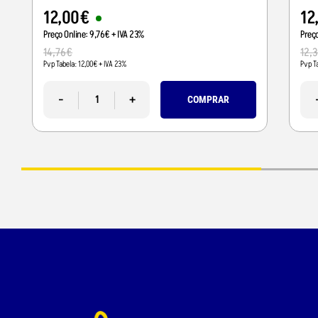
12
,
00
€
12
Preço Online:
9
,
76
€
+ IVA 23%
Preç
14
,
76
€
12
,
3
Pvp Tabela:
12
,
00
€
+ IVA 23%
Pvp T
-
+
COMPRAR