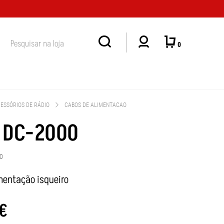
MUITO IMPORTANTE: A LOJA FÍSICA EM MASSAMÁ DEIXOU DE TER HORÁRIO CONV
0
ESSÓRIOS DE RÁDIO
CABOS DE ALIMENTACAO
 DC-2000
0
mentação isqueiro
€