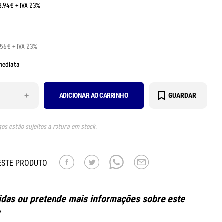
8.94€ + IVA 23%
.56€ + IVA 23%
mediata
+
ADICIONAR AO CARRINHO
GUARDAR
gos estão sujeitos a rotura em stock.
ESTE PRODUTO
das ou pretende mais informações sobre este
?