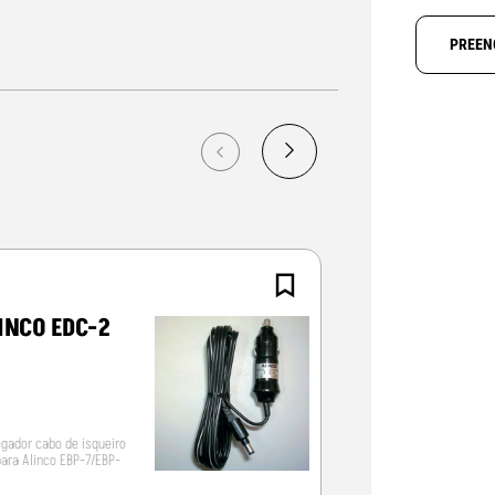
PREEN
INCO EDC-2
ALINCO EDC
egador cabo de isqueiro
Cabo de alimentação
para Alinco EBP-7/EBP-
ficha isqueiro, filtrado
Alinco DJ