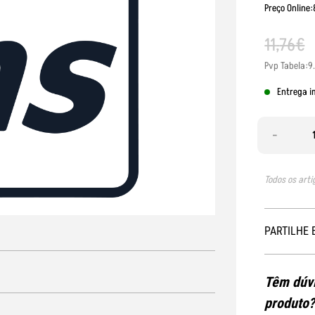
Preço Online:
11
,
76
€
Pvp Tabela:9
Entrega i
-
Todos os arti
PARTILHE 
Têm dúvi
produto