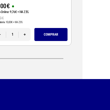
,
00
€
24
,
00
€
o Online:
9
,
76
€
+ IVA 23%
Preço Online:
19
,
51
€
+ 
0
€
25
,
83
€
abela:
10
,
00
€
+ IVA 23%
Pvp Tabela:
21
,
00
€
+ IVA 2
-
+
-
COMPRAR