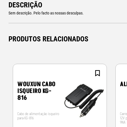
DESCRIÇÃO
Sem descrição. Pelo facto as nossas desculpas.
PRODUTOS RELACIONADOS
WOUXUN CABO
AL
ISQUEIRO KG-
816
Cabo de alimentação isqueiro
Carr
para KG-816
12V 
9NA