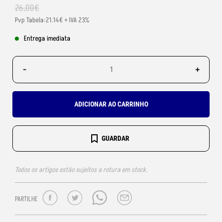
26
,
00
€
Pvp Tabela:21.14€ + IVA 23%
Entrega imediata
-
+
ADICIONAR AO CARRINHO
GUARDAR
Todos os artigos estão sujeitos a rotura em stock.
PARTILHE