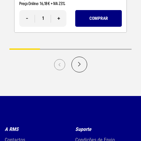
Preço Online:
16
,
18
€
+ IVA 23%
-
+
COMPRAR
A RMS
Suporte
Contactos
Condições de Envio