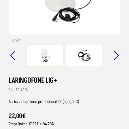
01/07
LARINGOFONE LIG+
SKU: B21002K
Auric/laringofone profissional 2P (ligação K)
22
,
00
€
Preço Online:17.89€ + IVA 23%