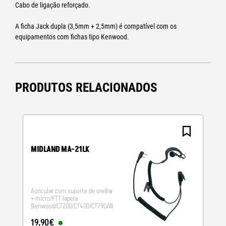
Cabo de ligação reforçado.
A ficha Jack dupla (3,5mm + 2,5mm) é compatível com os
equipamentos com fichas tipo Kenwood.
PRODUTOS RELACIONADOS
MIDLAND MA-21LK
Auricular com suporte de orelha
+ micro/PTT lapela
(Kenwood/CT200/CT400/CT790/Wouxun)
19
,
90
€