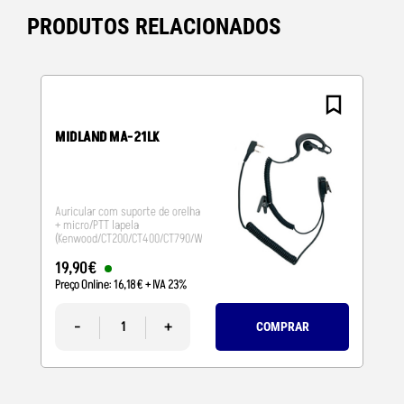
PRODUTOS RELACIONADOS
MIDLAND MA-21LK
Auricular com suporte de orelha
+ micro/PTT lapela
(Kenwood/CT200/CT400/CT790/Wouxun)
19
,
90
€
Preço Online:
16
,
18
€
+ IVA 23%
-
+
COMPRAR