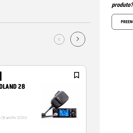
produto
PREEN
NOVO
DLAND 28
CRT ALPHA-
o CB am/fm 12/24V
Radio CB 12/24V, vox/