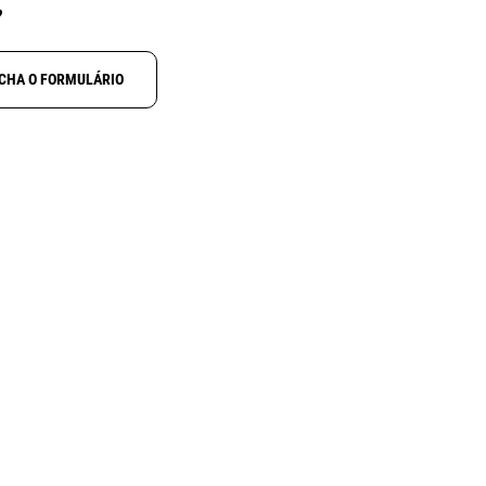
?
CHA O FORMULÁRIO
NOVO
N
ALINCO DJ-X100
ctcss
Receptor digital multimodo