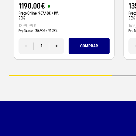
1190
,
00
€
13
Preço Online:
967
,
48
€
+ IVA
Preç
23%
23%
1299
,
99
€
149
Pvp Tabela:
1056
,
90
€
+ IVA 23%
Pvp T
-
+
COMPRAR