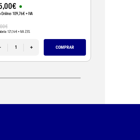
5
,
00
€
95
,
01
€
o Online:
109
,
76
€
+ IVA
Preço Online:
77
,
24
€
+
110
,
00
€
,
00
€
Pvp Tabela:
89
,
43
€
+ IVA 
abela:
121
,
14
€
+ IVA 23%
-
-
+
COMPRAR