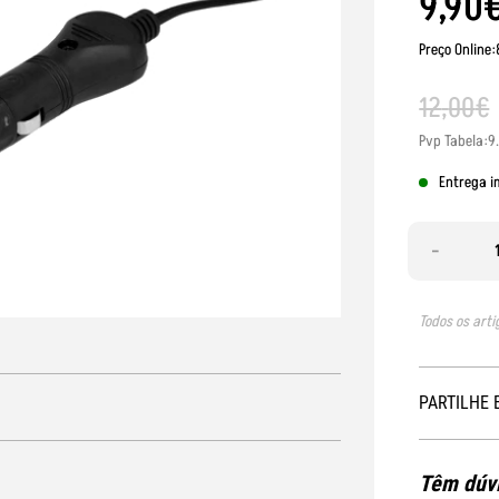
9
,
90
Preço Online
12
,
00
€
Pvp Tabela:9
Entrega i
-
Todos os arti
PARTILHE 
Têm dúvi