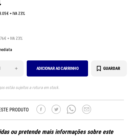
€
:8.05€ + IVA 23%
.76€ + IVA 23%
mediata
+
ADICIONAR AO CARRINHO
GUARDAR
gos estão sujeitos a rotura em stock.
ESTE PRODUTO
das ou pretende mais informações sobre este